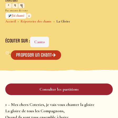
Difficulté
Pas encore de vote
0
J’ai chanté
Accueil
Répertoire des chants
La Gloire
ÉCOUTER SUR :
Canto
♡
+
Proposer un chant
Consulter les partitions
1 – Mes chers Coteries, je vais vous chanter la gloire
La gloire de tous les Compagnons,
Quand ils sont tous ensemble à boire,