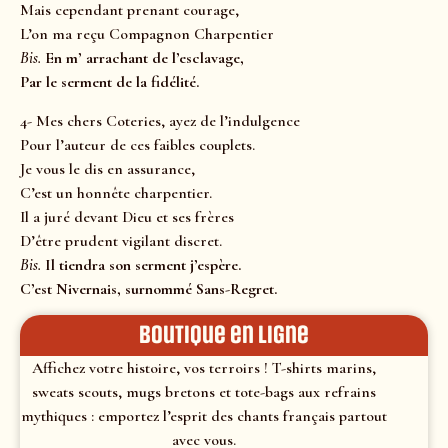
Mais cependant prenant courage,
L’on ma reçu Compagnon Charpentier
Bis.
En m’ arrachant de l’esclavage,
Par le serment de la fidélité.
4- Mes chers Coteries, ayez de l’indulgence
Pour l’auteur de ces faibles couplets.
Je vous le dis en assurance,
C’est un honnête charpentier.
Il a juré devant Dieu et ses frères
D’être prudent vigilant discret.
Bis.
Il tiendra son serment j’espère.
C’est Nivernais, surnommé Sans-Regret.
Boutique en ligne
Affichez votre histoire, vos terroirs ! T-shirts marins,
sweats scouts, mugs bretons et tote-bags aux refrains
mythiques : emportez l’esprit des chants français partout
avec vous.