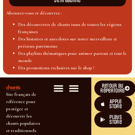
Je m'abonne
Abonnez-vous et découvrez :
Des découvertes de chants issus de toutes les régions
françaises
Des histoires et anecdotes sur notre merveilleux et
précieux patrimoine
Des playlists thématiques pour animer partout et tout le
monde
Des promotions exclusives sur le shop !
Retour au
répertoire
Site français de
Apple
référence pour
Store
protéger et
découvrir les
plays
store
chants populaires
et traditionnels