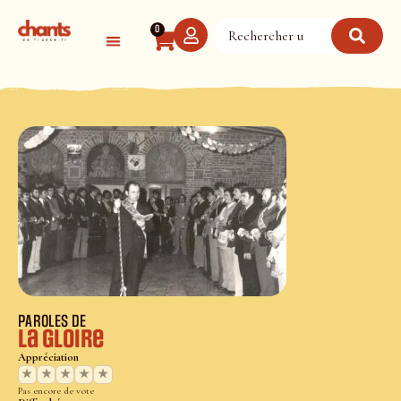
Panneau de gestion des cookies
0
PAROLES DE
La Gloire
Appréciation
★
★
★
★
★
Pas encore de vote