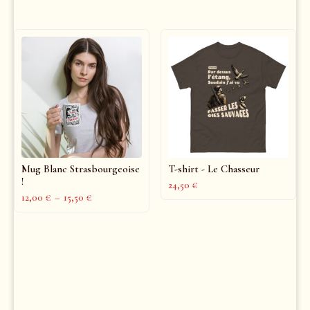
Mug Blanc Strasbourgeoise
T-shirt - Le Chasseur
!
24,50
€
12,00
€
–
15,50
€