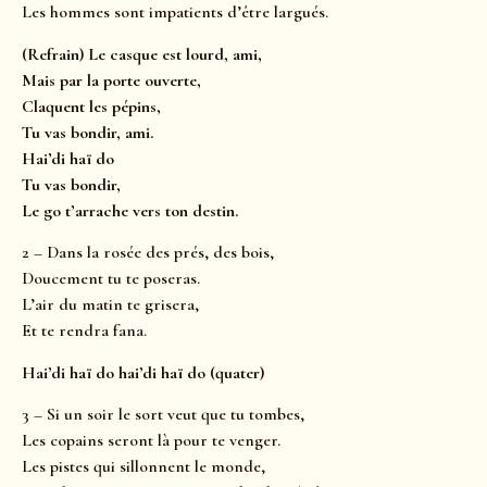
Les hommes sont impatients d’être largués.
(Refrain) Le casque est lourd, ami,
Mais par la porte ouverte,
Claquent les pépins,
Tu vas bondir, ami.
Hai’di haï do
Tu vas bondir,
Le go t’arrache vers ton destin.
2 – Dans la rosée des prés, des bois,
Doucement tu te poseras.
L’air du matin te grisera,
Et te rendra fana.
Hai’di haï do hai’di haï do (quater)
3 – Si un soir le sort veut que tu tombes,
Les copains seront là pour te venger.
Les pistes qui sillonnent le monde,