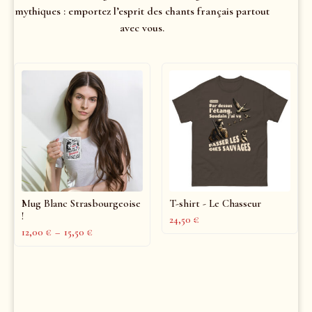
mythiques : emportez l’esprit des chants français partout
avec vous.
Mug Blanc Strasbourgeoise
T-shirt - Le Chasseur
!
24,50
€
12,00
€
–
15,50
€