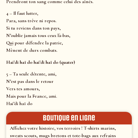
Prendront ton sang comme celui des aînés.
4 – Il faut lutter,
Para, sans trêve ni repos.
Si tu reviens dans ton pays,
N’oublie jamais tous ceux là-bas,
Qui pour défendre la patrie,
Mènent de durs combats.
Hai’di haï do hai’di haï do (quater)
5 – Ta seule détente, ami,
N’est pas dans le retour
Vers tes amours,
Mais pour la France, ami.
Hai’di haï do
Boutique en ligne
Affichez votre histoire, vos terroirs ! T-shirts marins,
sweats scouts, mugs bretons et tote-bags aux refrains