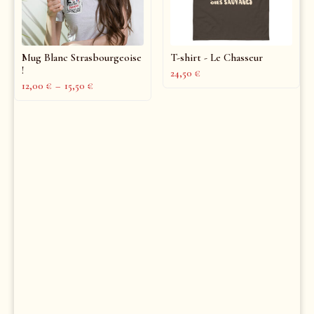
Mug Blanc Strasbourgeoise
T-shirt - Le Chasseur
!
24,50
€
12,00
€
–
15,50
€