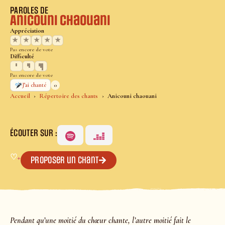
PAROLES DE
Anicouni chaouani
Appréciation
★
★
★
★
★
Pas encore de vote
Difficulté
Pas encore de vote
0
J’ai chanté
Accueil
Répertoire des chants
Anicouni chaouani
ÉCOUTER SUR :
♡
+
Proposer un chant
Pendant qu’une moitié du chœur chante, l’autre moitié fait le