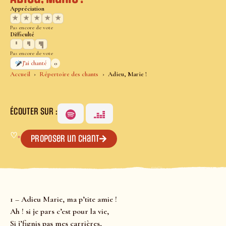
Appréciation
★
★
★
★
★
Pas encore de vote
Difficulté
Pas encore de vote
0
J’ai chanté
Accueil
Répertoire des chants
Adieu, Marie !
ÉCOUTER SUR :
♡
+
Proposer un chant
1 – Adieu Marie, ma p’tite amie !
Ah ! si je pars c’est pour la vie,
Si j’fignis pas mes carrières,