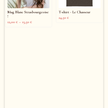
Mug Blanc Strasbourgeoise
T-shirt - Le Chasseur
!
24,50
€
12,00
€
–
15,50
€