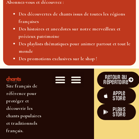
Abonnez-vous et découvrez :
Des découvertes de chants issus de toutes les régions
françaises
Des histoires et anecdotes sur notre merveilleux et
précieux patrimoine
Des playlists thématiques pour animer partout et tout le
monde
Des promotions exclusives sur le shop !
Retour au
répertoire
Site français de
Apple
référence pour
Store
protéger et
découvrir les
plays
store
chants populaires
et traditionnels
français.