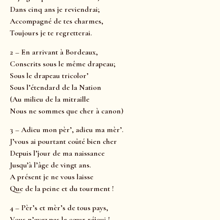
Dans cinq ans je reviendrai;
Accompagné de tes charmes,
Toujours je te regretterai.
2 – En arrivant à Bordeaux,
Conscrits sous le même drapeau;
Sous le drapeau tricolor’
Sous l’étendard de la Nation
(Au milieu de la mitraille
Nous ne sommes que cher à canon)
3 – Adieu mon pèr’, adieu ma mèr’.
J’vous ai pourtant coûté bien cher
Depuis l’jour de ma naissance
Jusqu’à l’âge de vingt ans.
A présent je ne vous laisse
Que de la peine et du tourment !
4 – Pèr’s et mèr’s de tous pays,
Vous n’avez pas le cœur réjoui !