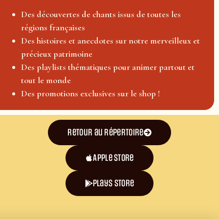
Des découvertes de chants issus de toutes les
régions françaises
Des histoires et anecdotes sur notre merveilleux et
précieux patrimoine
Des playlists thématiques pour animer partout et
tout le monde
Des promotions exclusives sur le shop !
Retour au répertoire
Apple Store
plays store