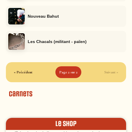
Nouveau Bahut
Les Chacals (militant - païen)
« Précédent
Page 2 sur 2
Suivant »
Carnets
le shop