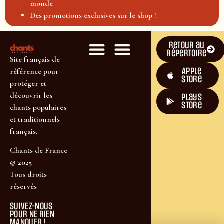
monde
Des promotions exclusives sur le shop !
Retour au
répertoire
Site français de
Apple
référence pour
Store
protéger et
découvrir les
plays
store
chants populaires
et traditionnels
français.
Chants de France
© 2025
Tous droits
réservés
SUIVEZ-NOUS
POUR NE RIEN
MANQUER !