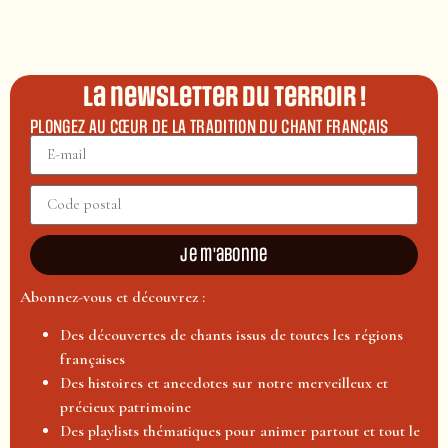
La newsletter du terroir !
PLONGEZ AU CŒUR DE LA TRADITION DU CHANT FRANÇAIS
Je m'abonne
Abonnez-vous et découvrez :
Des découvertes de chants issus de toutes les régions
françaises
Des histoires et anecdotes sur notre merveilleux et
précieux patrimoine
Des playlists thématiques pour animer partout et tout le