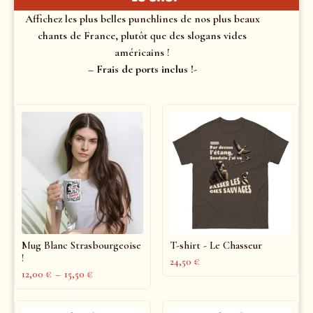
Affichez les plus belles punchlines de nos plus beaux
chants de France, plutôt que des slogans vides
américains !
– Frais de ports inclus !-
Mug Blanc Strasbourgeoise
T-shirt - Le Chasseur
!
24,50
€
12,00
€
–
15,50
€