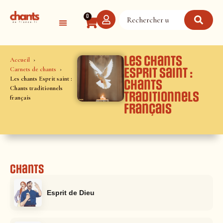
Panneau de gestion des cookies
0
Les chants
Accueil
Carnets de chants
Esprit saint :
Les chants Esprit saint :
Chants
Chants traditionnels
traditionnels
français
français
Chants
Esprit de Dieu