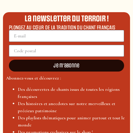
La newsletter du terroir !
PLONGEZ AU CŒUR DE LA TRADITION DU CHANT FRANÇAIS
Je m'abonne
Abonnez-vous et découvrez :
Des découvertes de chants issus de toutes les régions
françaises
Des histoires et anecdotes sur notre merveilleux et
précieux patrimoine
Des playlists thématiques pour animer partout et tout le
monde
Des promotions exclusives sur le shop !