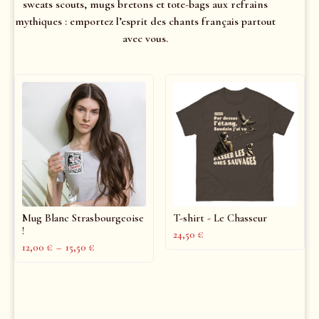
sweats scouts, mugs bretons et tote-bags aux refrains
mythiques : emportez l’esprit des chants français partout
avec vous.
Mug Blanc Strasbourgeoise
T-shirt - Le Chasseur
!
24,50
€
12,00
€
–
15,50
€