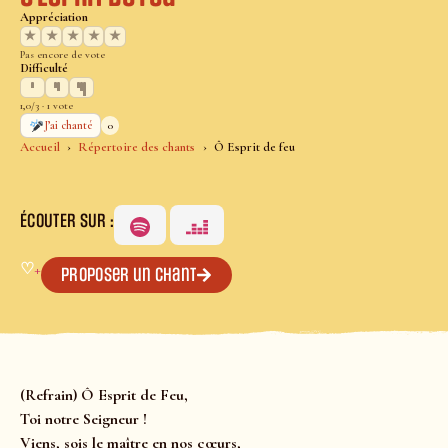
Appréciation
★
★
★
★
★
Pas encore de vote
Difficulté
1,0/3 · 1 vote
0
J’ai chanté
Accueil
Répertoire des chants
Ô Esprit de feu
ÉCOUTER SUR :
♡
+
Proposer un chant
(Refrain) Ô Esprit de Feu,
Toi notre Seigneur !
Viens, sois le maître en nos cœurs,