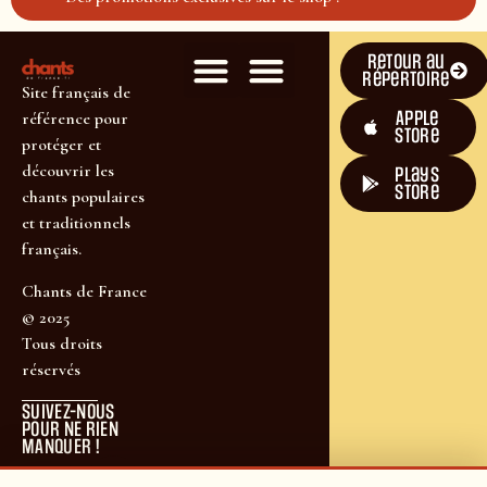
Retour au
répertoire
Site français de
Apple
référence pour
Store
protéger et
découvrir les
plays
store
chants populaires
et traditionnels
français.
Chants de France
© 2025
Tous droits
réservés
SUIVEZ-NOUS
POUR NE RIEN
MANQUER !