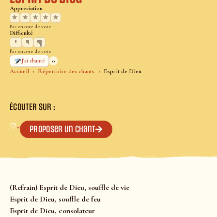
Appréciation
★
★
★
★
★
Pas encore de vote
Difficulté
Pas encore de vote
0
J’ai chanté
Accueil
Répertoire des chants
Esprit de Dieu
ÉCOUTER SUR :
♡
+
Proposer un chant
(Refrain) Esprit de Dieu, souffle de vie
Esprit de Dieu, souffle de feu
Esprit de Dieu, consolateur