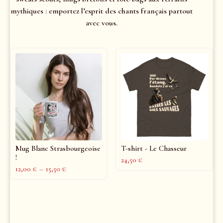
mythiques : emportez l’esprit des chants français partout
avec vous.
Mug Blanc Strasbourgeoise
T-shirt - Le Chasseur
!
24,50
€
12,00
€
–
15,50
€