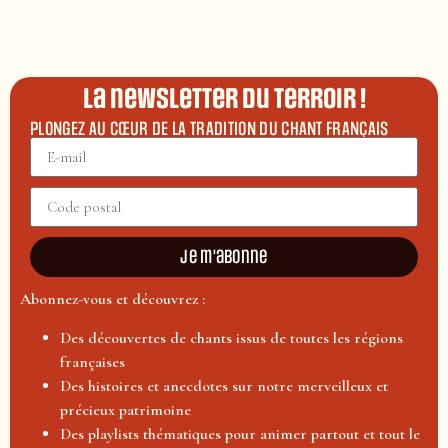
La newsletter du terroir !
PLONGEZ AU CŒUR DE LA TRADITION DU CHANT FRANÇAIS
Je m'abonne
Abonnez-vous et découvrez :
Des découvertes de chants issus de toutes les régions
françaises
Des histoires et anecdotes sur notre merveilleux et
précieux patrimoine
Des playlists thématiques pour animer partout et tout le