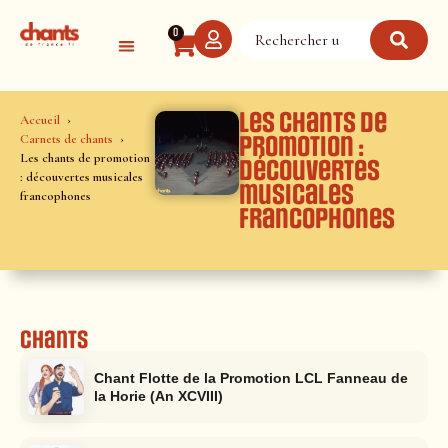
Panneau de gestion des cookies
0
Les chants de
Accueil
Carnets de chants
promotion :
Les chants de promotion
découvertes
: découvertes musicales
musicales
francophones
francophones
Chants
Chant Flotte de la Promotion LCL Fanneau de
la Horie (An XCVIII)