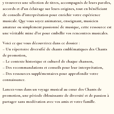
y trouverez une sélection de titres, accompagnés de leurs paroles,
accords et d’un éclairage sur leurs origines, tout en bénéficiant
de conseils d’interprétation pour enrichir votre expérience
musicale. Que vous soyez animateur, enseignant, musicien
amateur ou simplement passionné de musique, cette ressource est
une véritable mine d’or pour embellir vos rencontres musicales.
Voici ce que vous découvrirez dans ce dossier :
– Un répertoire diversifié de chants emblématiques des Chants
de promotion,
– Le contexte historique et culturel de chaque chanson,
– Des recommandations et conseils pour leur interprétation,
– Des ressources supplémentaires pour approfondir votre
connaissance.
Lancez-vous dans un voyage musical au cœur des Chants de
promotion, une période éblouissante de diversité et de passion à
partager sans modération avec vos amis et votre famille.