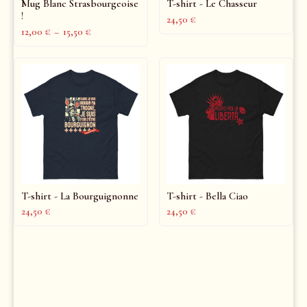
Mug Blanc Strasbourgeoise
T-shirt - Le Chasseur
!
24,50
€
12,00
€
–
15,50
€
T-shirt - La Bourguignonne
T-shirt - Bella Ciao
24,50
€
24,50
€