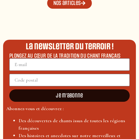
Nos articles
La newsletter du terroir !
PLONGEZ AU CŒUR DE LA TRADITION DU CHANT FRANÇAIS
Je m'abonne
Abonnez-vous et découvrez :
Des découvertes de chants issus de toutes les régions
françaises
Des histoires et anecdotes sur notre merveilleux et