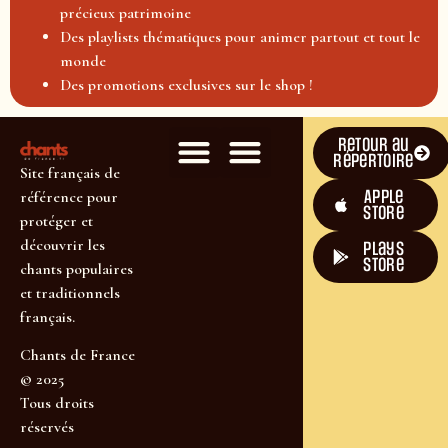
précieux patrimoine
Des playlists thématiques pour animer partout et tout le
monde
Des promotions exclusives sur le shop !
Retour au
répertoire
Site français de
Apple
référence pour
Store
protéger et
découvrir les
plays
store
chants populaires
et traditionnels
français.
Chants de France
© 2025
Tous droits
réservés