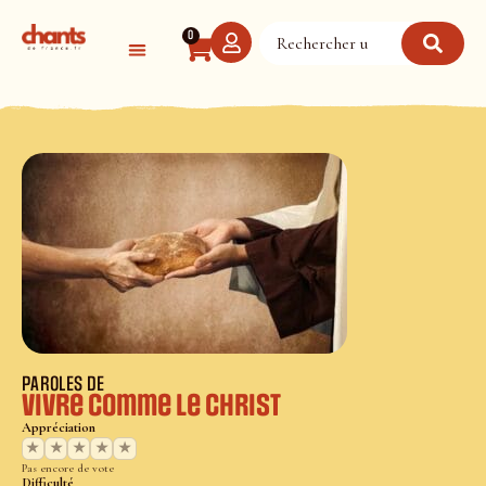
Panneau de gestion des cookies
0
PAROLES DE
Vivre comme le Christ
Appréciation
★
★
★
★
★
Pas encore de vote
Difficulté