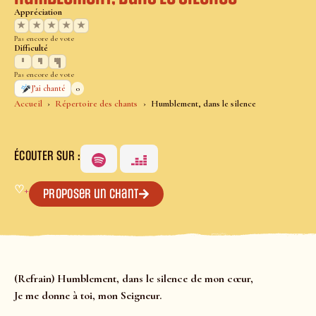
Appréciation
★
★
★
★
★
Pas encore de vote
Difficulté
Pas encore de vote
0
J’ai chanté
Accueil
Répertoire des chants
Humblement, dans le silence
ÉCOUTER SUR :
♡
+
Proposer un chant
(Refrain) Humblement, dans le silence de mon cœur,
Je me donne à toi, mon Seigneur.