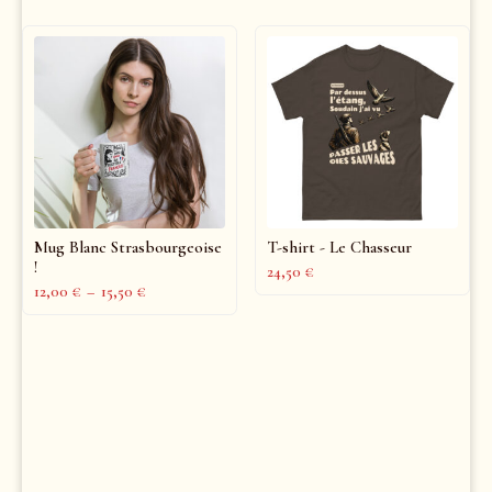
Mug Blanc Strasbourgeoise
T-shirt - Le Chasseur
!
24,50
€
12,00
€
–
15,50
€