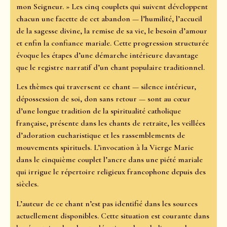
mon Seigneur. » Les cinq couplets qui suivent développent
chacun une facette de cet abandon — l’humilité, l’accueil
de la sagesse divine, la remise de sa vie, le besoin d’amour
et enfin la confiance mariale. Cette progression structurée
évoque les étapes d’une démarche intérieure davantage
que le registre narratif d’un chant populaire traditionnel.
Les thèmes qui traversent ce chant — silence intérieur,
dépossession de soi, don sans retour — sont au cœur
d’une longue tradition de la spiritualité catholique
française, présente dans les chants de retraite, les veillées
d’adoration eucharistique et les rassemblements de
mouvements spirituels. L’invocation à la Vierge Marie
dans le cinquième couplet l’ancre dans une piété mariale
qui irrigue le répertoire religieux francophone depuis des
siècles.
L’auteur de ce chant n’est pas identifié dans les sources
actuellement disponibles. Cette situation est courante dans