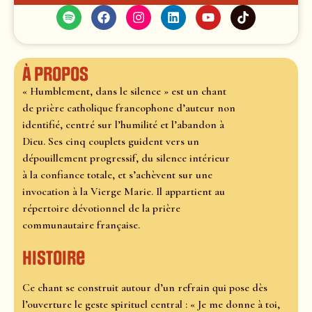
À propos
« Humblement, dans le silence » est un chant
de prière catholique francophone d’auteur non
identifié, centré sur l’humilité et l’abandon à
Dieu. Ses cinq couplets guident vers un
dépouillement progressif, du silence intérieur
à la confiance totale, et s’achèvent sur une
invocation à la Vierge Marie. Il appartient au
répertoire dévotionnel de la prière
communautaire française.
Histoire
Ce chant se construit autour d’un refrain qui pose dès
l’ouverture le geste spirituel central : « Je me donne à toi,