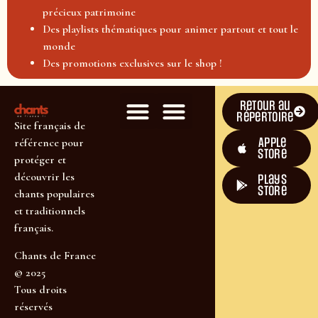
précieux patrimoine
Des playlists thématiques pour animer partout et tout le
monde
Des promotions exclusives sur le shop !
Retour au
répertoire
Site français de
Apple
référence pour
Store
protéger et
découvrir les
plays
store
chants populaires
et traditionnels
français.
Chants de France
© 2025
Tous droits
réservés