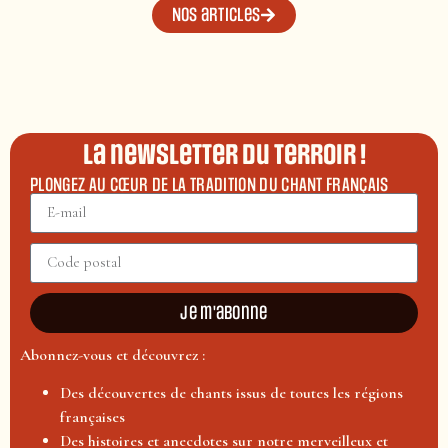
Nos articles
La newsletter du terroir !
PLONGEZ AU CŒUR DE LA TRADITION DU CHANT FRANÇAIS
Je m'abonne
Abonnez-vous et découvrez :
Des découvertes de chants issus de toutes les régions
françaises
Des histoires et anecdotes sur notre merveilleux et