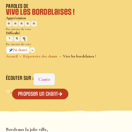
PAROLES DE
Vive les bordelaises !
Appréciation
★
★
★
★
★
Pas encore de vote
Difficulté
Pas encore de vote
0
J’ai chanté
Accueil
Répertoire des chants
Vive les bordelaises !
ÉCOUTER SUR :
Canto
♡
+
Proposer un chant
Bordeaux la jolie ville,