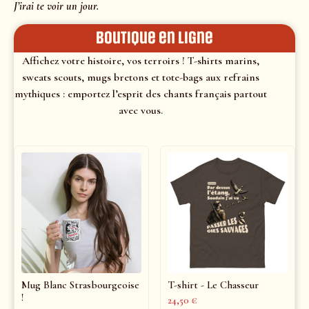
J’irai te voir un jour.
Boutique en ligne
Affichez votre histoire, vos terroirs ! T-shirts marins,
sweats scouts, mugs bretons et tote-bags aux refrains
mythiques : emportez l’esprit des chants français partout
avec vous.
Mug Blanc Strasbourgeoise
T-shirt - Le Chasseur
!
24,50
€