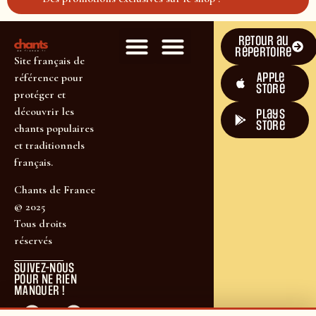
Retour au
répertoire
Site français de
Apple
référence pour
Store
protéger et
découvrir les
plays
store
chants populaires
et traditionnels
français.
Chants de France
© 2025
Tous droits
réservés
SUIVEZ-NOUS
POUR NE RIEN
MANQUER !