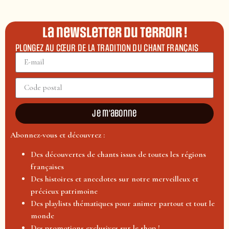
La newsletter du terroir !
PLONGEZ AU CŒUR DE LA TRADITION DU CHANT FRANÇAIS
Je m'abonne
Abonnez-vous et découvrez :
Des découvertes de chants issus de toutes les régions
françaises
Des histoires et anecdotes sur notre merveilleux et
précieux patrimoine
Des playlists thématiques pour animer partout et tout le
monde
Des promotions exclusives sur le shop !