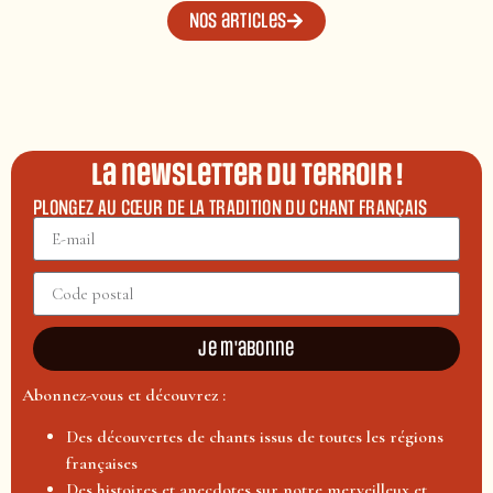
Nos articles
La newsletter du terroir !
PLONGEZ AU CŒUR DE LA TRADITION DU CHANT FRANÇAIS
Je m'abonne
Abonnez-vous et découvrez :
Des découvertes de chants issus de toutes les régions
françaises
Des histoires et anecdotes sur notre merveilleux et