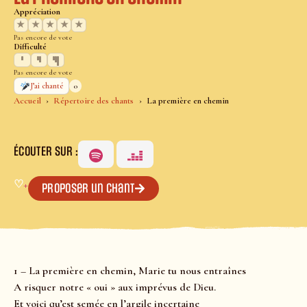
Appréciation
★
★
★
★
★
Pas encore de vote
Difficulté
Pas encore de vote
0
J’ai chanté
Accueil
Répertoire des chants
La première en chemin
ÉCOUTER SUR :
♡
+
Proposer un chant
1 – La première en chemin, Marie tu nous entraînes
A risquer notre « oui » aux imprévus de Dieu.
Et voici qu’est semée en l’argile incertaine