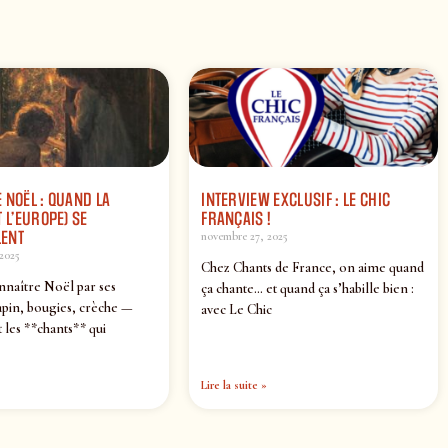
 NOËL : QUAND LA
INTERVIEW EXCLUSIF : LE CHIC
 L’EUROPE) SE
FRANÇAIS !
ENT
novembre 27, 2025
2025
Chez Chants de France, on aime quand
nnaître Noël par ses
ça chante… et quand ça s’habille bien :
pin, bougies, crèche —
avec Le Chic
 les **chants** qui
Lire la suite »