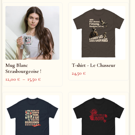
Mug Blanc
T-shirt - Le Chasseur
Strasbourgeoise !
24,50
€
12,00
€
–
15,50
€