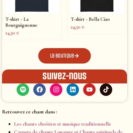
T-shirt - La
T-shirt - Bella Ciao
Bourguignonne
24,50
€
24,50
€
La boutique
Suivez-nous
Retrouvez ce chant dans :
Les chants chrétien et musique traditionnelle
Carnets de chants Louange et Chants spirituels de