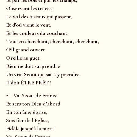
Et par les bois et par les champs,
Observant les traces,
Le vol des oiseaux qui passent,
Et d’où vient le vent,
Et les couleurs du couchant
Tout en cherchant, cherchant, cherchant,
Œil grand ouvert
Oreille au guet,
Rien ne doit surprendre
Un vrai Scout qui sait s’y prendre
Il doit ÊTRE PRÊT !
2 – Va, Scout de France
Et sers ton Dieu d’abord
En ton âme éprise,
Sois fier de l’Eglise,
Fidèle jusqu’à la mort !
Va, Scout de France,