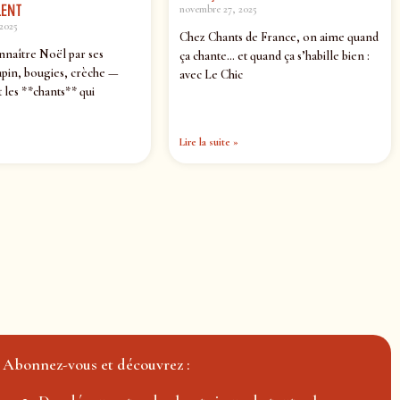
ENT
novembre 27, 2025
2025
Chez Chants de France, on aime quand
nnaître Noël par ses
ça chante… et quand ça s’habille bien :
pin, bougies, crèche —
avec Le Chic
 les **chants** qui
Lire la suite »
Abonnez-vous et découvrez :