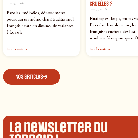
CRUELLES ?
juin 9, 2026
juin 7, 2026
Paroles, mélodies, dénouements :
Naufrages, loups, morts vi
pourquoi un même chant traditionnel
Derrière leur douceur, les
français existe en dizaines de variantes
françaises cachent des histo
? Le rôle
sombres. Voici pourquoi. O
Lire la suite »
Lire la suite »
Nos articles
La newsletter du