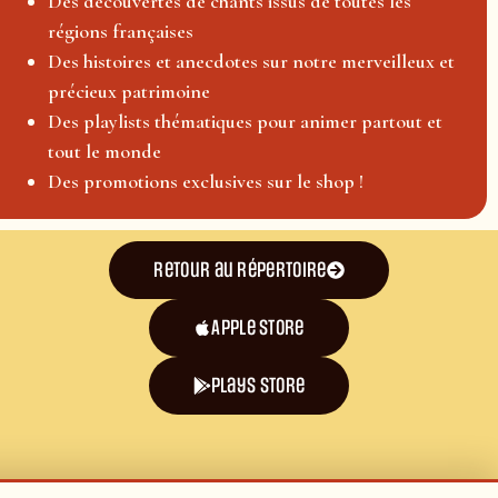
Des découvertes de chants issus de toutes les
régions françaises
Des histoires et anecdotes sur notre merveilleux et
précieux patrimoine
Des playlists thématiques pour animer partout et
tout le monde
Des promotions exclusives sur le shop !
Retour au répertoire
Apple Store
plays store