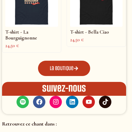
T-shirt - La
T-shirt - Bella Ciao
Bourguignonne
24,50
€
24,50
€
La boutique
Suivez-nous
Retrouvez ce chant dans :