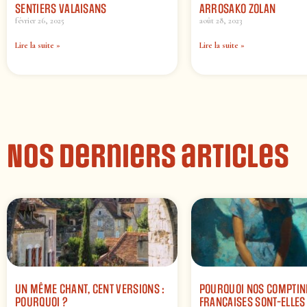
SENTIERS VALAISANS
ARROSAKO ZOLAN
février 26, 2025
août 28, 2023
Lire la suite »
Lire la suite »
Nos derniers articles
UN MÊME CHANT, CENT VERSIONS :
POURQUOI NOS COMPTIN
POURQUOI ?
FRANÇAISES SONT-ELLES 