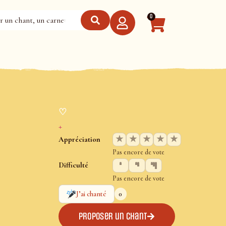
0
♡
+
★
★
★
★
★
Appréciation
Pas encore de vote
Difficulté
Pas encore de vote
0
J’ai chanté
Proposer un chant