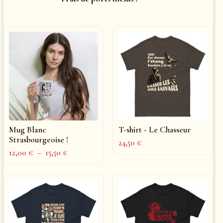
Mug Blanc
T-shirt - Le Chasseur
Strasbourgeoise !
24,50
€
12,00
€
–
15,50
€