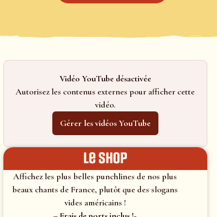
Vidéo YouTube désactivée
Autorisez les contenus externes pour afficher cette
vidéo.
Gérer les vidéos YouTube
le shop
Affichez les plus belles punchlines de nos plus
beaux chants de France, plutôt que des slogans
vides américains !
– Frais de ports inclus !-