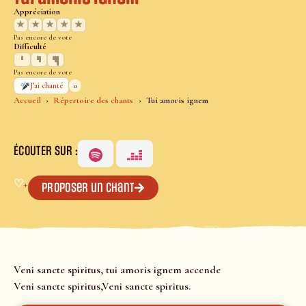
Appréciation
★
★
★
★
★
Pas encore de vote
Difficulté
Pas encore de vote
0
J’ai chanté
Accueil
Répertoire des chants
Tui amoris ignem
ÉCOUTER SUR :
♡
+
Proposer un chant
Veni sancte spiritus, tui amoris ignem accende
Veni sancte spiritus,Veni sancte spiritus.