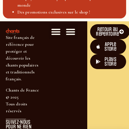
monde
Des promotions exclusives sur le shop !
Retour au
répertoire
Site français de
Apple
référence pour
Store
protéger et
découvrir les
plays
store
chants populaires
et traditionnels
français.
Chants de France
© 2025
Tous droits
réservés
SUIVEZ-NOUS
POUR NE RIEN