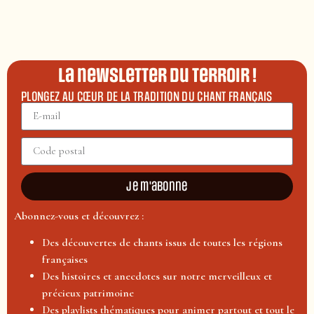
La newsletter du terroir !
PLONGEZ AU CŒUR DE LA TRADITION DU CHANT FRANÇAIS
Je m'abonne
Abonnez-vous et découvrez :
Des découvertes de chants issus de toutes les régions
françaises
Des histoires et anecdotes sur notre merveilleux et
précieux patrimoine
Des playlists thématiques pour animer partout et tout le