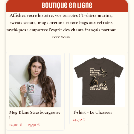
Boutique en ligne
Affichez votre histoire, vos terroirs ! T-shirts marins,
sweats scouts, mugs bretons et tote-bags aux refrains
mythiques : emportez l’esprit des chants français partout
avec vous.
Mug Blanc Strasbourgeoise
T-shirt - Le Chasseur
!
24,50
€
12,00
€
–
15,50
€