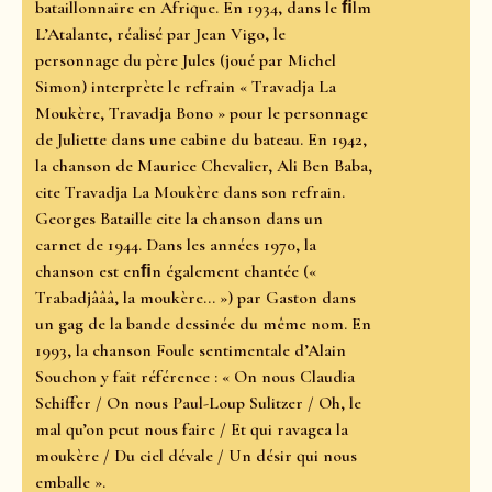
bataillonnaire en Afrique. En 1934, dans le ﬁlm
L’Atalante, réalisé par Jean Vigo, le
personnage du père Jules (joué par Michel
Simon) interprète le refrain « Travadja La
Moukère, Travadja Bono » pour le personnage
de Juliette dans une cabine du bateau. En 1942,
la chanson de Maurice Chevalier, Ali Ben Baba,
cite Travadja La Moukère dans son refrain.
Georges Bataille cite la chanson dans un
carnet de 1944. Dans les années 1970, la
chanson est enﬁn également chantée («
Trabadjâââ, la moukère… ») par Gaston dans
un gag de la bande dessinée du même nom. En
1993, la chanson Foule sentimentale d’Alain
Souchon y fait référence : « On nous Claudia
Schiffer / On nous Paul-Loup Sulitzer / Oh, le
mal qu’on peut nous faire / Et qui ravagea la
moukère / Du ciel dévale / Un désir qui nous
emballe ».