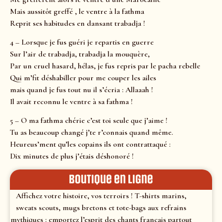
Mais aussitôt greffé , le ventre à la fathma
Reprit ses habitudes en dansant trabadja !
4 – Lorsque je fus guéri je repartis en guerre
Sur l’air de trabadja, trabadja la mouquère,
Par un cruel hasard, hélas, je fus repris par le pacha rebelle
Qui m’fit déshabiller pour me couper les ailes
mais quand je fus tout nu il s’écria : Allaaah !
Il avait reconnu le ventre à sa fathma !
5 – O ma fathma chérie c’est toi seule que j’aime !
Tu as beaucoup changé j’te r’connais quand même.
Heureus’ment qu’les copains ils ont contrattaqué :
Dix minutes de plus j’étais déshonoré !
Boutique en ligne
Affichez votre histoire, vos terroirs ! T-shirts marins,
sweats scouts, mugs bretons et tote-bags aux refrains
mythiques : emportez l’esprit des chants français partout