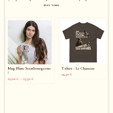
avec vous.
Mug Blanc Strasbourgeoise
T-shirt - Le Chasseur
!
24,50
€
12,00
€
–
15,50
€