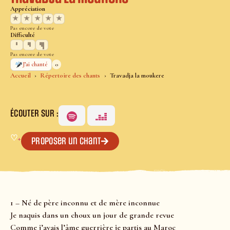
Appréciation
★
★
★
★
★
Pas encore de vote
Difficulté
Pas encore de vote
0
J’ai chanté
Accueil
Répertoire des chants
Travadja la moukere
ÉCOUTER SUR :
♡
+
Proposer un chant
1 – Né de père inconnu et de mère inconnue
Je naquis dans un choux un jour de grande revue
Comme j’avais l’âme guerrière je partis au Maroc