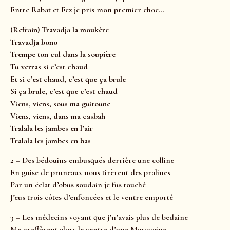
Entre Rabat et Fez je pris mon premier choc…
(Refrain) Travadja la moukère
Travadja bono
Trempe ton cul dans la soupière
Tu verras si c’est chaud
Et si c’est chaud, c’est que ça brule
Si ça brule, c’est que c’est chaud
Viens, viens, sous ma guitoune
Viens, viens, dans ma casbah
Tralala les jambes en l’air
Tralala les jambes en bas
2 – Des bédouins embusqués derrière une colline
En guise de pruneaux nous tirèrent des pralines
Par un éclat d’obus soudain je fus touché
J’eus trois côtes d’enfoncées et le ventre emporté
3 – Les médecins voyant que j’n’avais plus de bedaine
Me greffèrent alors le ventre d’une Marocaine