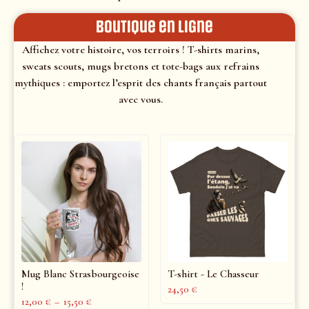
Boutique en ligne
Affichez votre histoire, vos terroirs ! T-shirts marins,
sweats scouts, mugs bretons et tote-bags aux refrains
mythiques : emportez l’esprit des chants français partout
avec vous.
Mug Blanc Strasbourgeoise
T-shirt - Le Chasseur
!
24,50
€
12,00
€
–
15,50
€