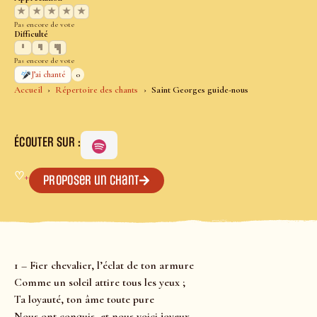
★
★
★
★
★
Pas encore de vote
Difficulté
Pas encore de vote
0
J’ai chanté
Accueil
Répertoire des chants
Saint Georges guide-nous
ÉCOUTER SUR :
♡
+
Proposer un chant
1 – Fier chevalier, l’éclat de ton armure
Comme un soleil attire tous les yeux ;
Ta loyauté, ton âme toute pure
Nous ont conquis, et nous voici joyeux.