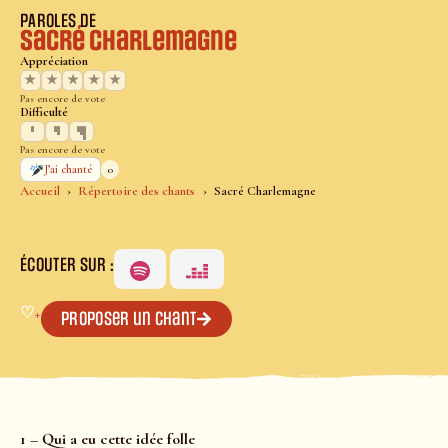
PAROLES DE
Sacré Charlemagne
Appréciation
★
★
★
★
★
Pas encore de vote
Difficulté
Pas encore de vote
0
J’ai chanté
Accueil
Répertoire des chants
Sacré Charlemagne
ÉCOUTER SUR :
♡
+
Proposer un chant
1 – Qui a eu cette idée folle