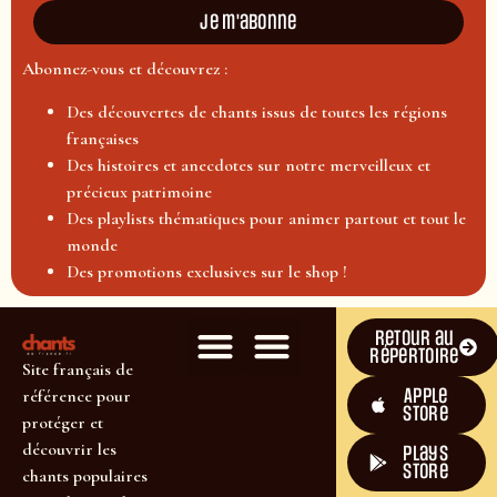
Je m'abonne
Abonnez-vous et découvrez :
Des découvertes de chants issus de toutes les régions
françaises
Des histoires et anecdotes sur notre merveilleux et
précieux patrimoine
Des playlists thématiques pour animer partout et tout le
monde
Des promotions exclusives sur le shop !
Retour au
répertoire
Site français de
Apple
référence pour
Store
protéger et
découvrir les
plays
store
chants populaires