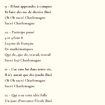
9 – Il faut apprendre à compter
Et faire des tas de dictées (bis)
Oh Oh sacré Charlemagne
Sacré Charlemagne
10 – Participe passé
4 et 4 font 8
Leçons de français
De mathématiques
Que de, que de, travail, travail
Sacré (x5) Charlemagne
11 – Car sans lui dans notre vie,
Il n’y aurait que des jeudis (bis)
Oh Oh sacré Charlemagne
Sacré Charlemagne
12 – Qui a eu cette idée folle
Un jour d’inventer l’école (bis)