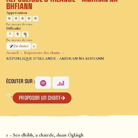
BHFIANN
Appréciation
★
★
★
★
★
Pas encore de vote
Difficulté
Pas encore de vote
0
J’ai chanté
Accueil
Répertoire des chants
RÉPUBLIQUE D’IRLANDE - AMHRAN NA BHFIANN
ÉCOUTER SUR :
♡
+
Proposer un chant
1 – Seo dhíbh, a chairde, duan Ógláigh