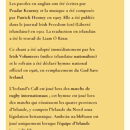
Les paroles en anglais ont été écrites par
Peadar Kearney
et la musique a été composée
par
Patrick Heeney
en
1907
. Elle a été publiée
dans le journal Irish Freedom (en) (Liberté
irlandaise) en 1912. La traduction en irlandais
a été le travail de Liam Ó Rinn.
Ce chant a été adopté immédiatement par les
Irish Volunteers
(milice irlandaise
nationaliste
)
et le refrain a été déclaré hymne national
officiel en
1926
, en remplacement du
God Save
Ireland
.
L’Ireland’s Call est joué lors des
matchs de
rugby internationaux
; cet hymne est joué lors
des matchs qui réunissent les quatre provinces
d’Irlande, y compris l’Irlande du Nord sous
législation britannique. Amhrán na bhFiann est
joué uniquement lorsque l'
équipe d’Irlande