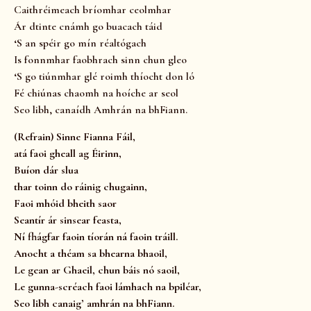
Caithréimeach bríomhar ceolmhar
Ár dtinte cnámh go buacach táid
‘S an spéir go mín réaltógach
Is fonnmhar faobhrach sinn chun gleo
‘S go tiúnmhar glé roimh thíocht don ló
Fé chiúnas chaomh na hoíche ar seol
Seo libh, canaídh Amhrán na bhFiann.
(Refrain) Sinne Fianna Fáil,
atá faoi gheall ag Éirinn,
Buíon dár slua
thar toinn do ráinig chugainn,
Faoi mhóid bheith saor
Seantír ár sinsear feasta,
Ní fhágfar faoin tíorán ná faoin tráill.
Anocht a théam sa bhearna bhaoil,
Le gean ar Ghaeil, chun báis nó saoil,
Le gunna-scréach faoi lámhach na bpiléar,
Seo libh canaig’ amhrán na bhFiann.