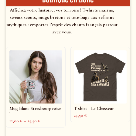
Boutique en ligne
Affichez votre histoire, vos terroirs ! T-shirts marins,
sweats scouts, mugs bretons et tote-bags aux refrains
mythiques : emportez l’esprit des chants français partout
avec vous.
Mug Blanc Strasbourgeoise
T-shirt - Le Chasseur
!
24,50
€
12,00
€
–
15,50
€