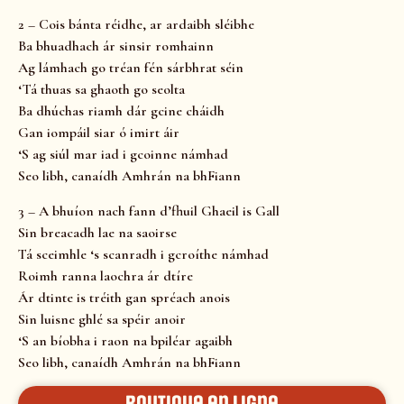
2 – Cois bánta réidhe, ar ardaibh sléibhe
Ba bhuadhach ár sinsir romhainn
Ag lámhach go tréan fén sárbhrat séin
‘Tá thuas sa ghaoth go seolta
Ba dhúchas riamh dár gcine cháidh
Gan iompáil siar ó imirt áir
‘S ag siúl mar iad i gcoinne námhad
Seo libh, canaídh Amhrán na bhFiann
3 – A bhuíon nach fann d’fhuil Ghaeil is Gall
Sin breacadh lae na saoirse
Tá sceimhle ‘s scanradh i gcroíthe námhad
Roimh ranna laochra ár dtíre
Ár dtinte is tréith gan spréach anois
Sin luisne ghlé sa spéir anoir
‘S an bíobha i raon na bpiléar agaibh
Seo libh, canaídh Amhrán na bhFiann