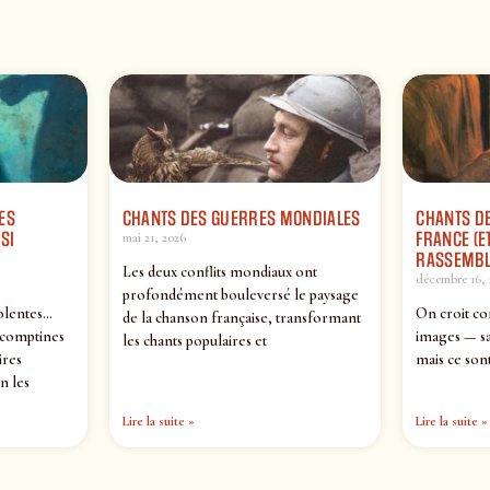
ES
CHANTS DES GUERRES MONDIALES
CHANTS DE
SI
FRANCE (ET
mai 21, 2026
RASSEMBL
Les deux conflits mondiaux ont
décembre 16, 
profondément bouleversé le paysage
olentes…
On croit co
de la chanson française, transformant
 comptines
images — sa
les chants populaires et
ires
mais ce sont
n les
Lire la suite »
Lire la suite »