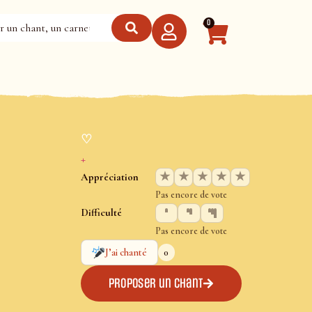
0
♡
+
★
★
★
★
★
Appréciation
Pas encore de vote
Difficulté
Pas encore de vote
0
J’ai chanté
Proposer un chant