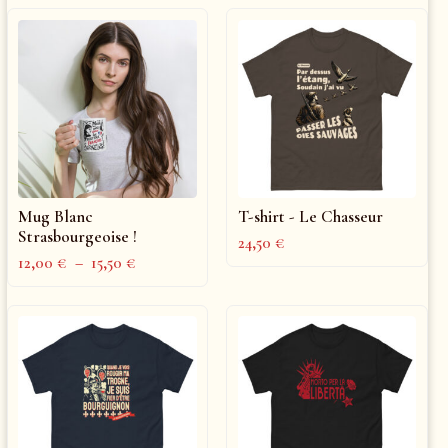
Mug Blanc
T-shirt - Le Chasseur
Strasbourgeoise !
24,50
€
12,00
€
–
15,50
€