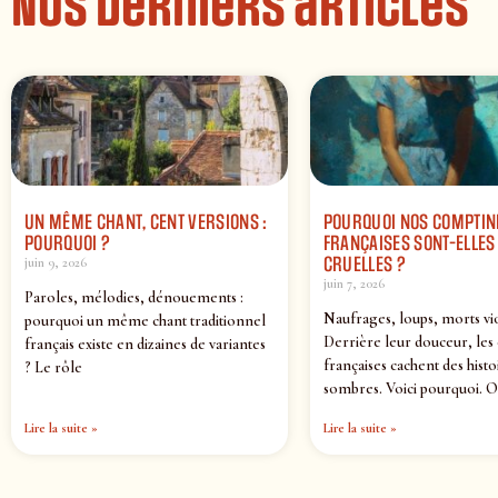
Nos derniers articles
UN MÊME CHANT, CENT VERSIONS :
POURQUOI NOS COMPTIN
POURQUOI ?
FRANÇAISES SONT-ELLES 
CRUELLES ?
juin 9, 2026
juin 7, 2026
Paroles, mélodies, dénouements :
Naufrages, loups, morts vi
pourquoi un même chant traditionnel
Derrière leur douceur, les
français existe en dizaines de variantes
françaises cachent des histo
? Le rôle
sombres. Voici pourquoi. O
Lire la suite »
Lire la suite »