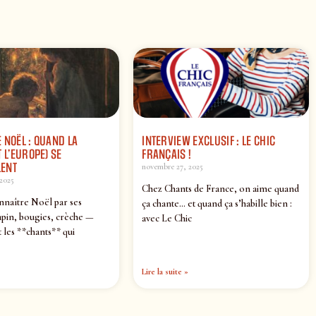
 NOËL : QUAND LA
INTERVIEW EXCLUSIF : LE CHIC
 L’EUROPE) SE
FRANÇAIS !
ENT
novembre 27, 2025
2025
Chez Chants de France, on aime quand
nnaître Noël par ses
ça chante… et quand ça s’habille bien :
pin, bougies, crèche —
avec Le Chic
 les **chants** qui
Lire la suite »