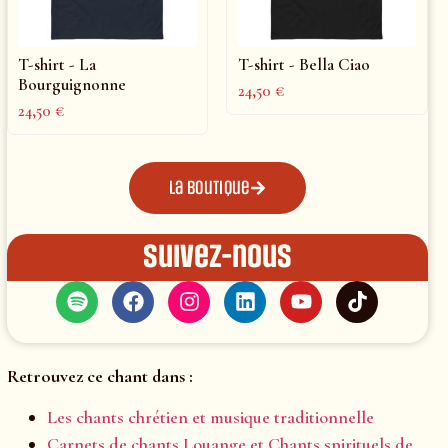
T-shirt - La
T-shirt - Bella Ciao
Bourguignonne
24,50
€
24,50
€
La boutique
Suivez-nous
Retrouvez ce chant dans :
Les chants chrétien et musique traditionnelle
Carnets de chants Louange et Chants spirituels de