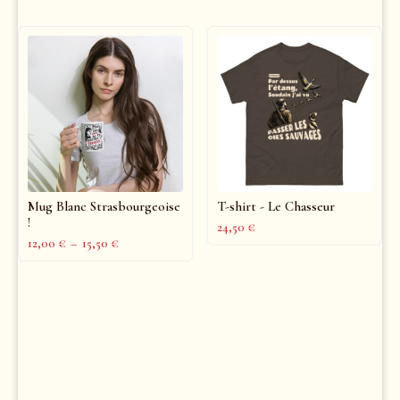
Mug Blanc Strasbourgeoise
T-shirt - Le Chasseur
!
24,50
€
12,00
€
–
15,50
€