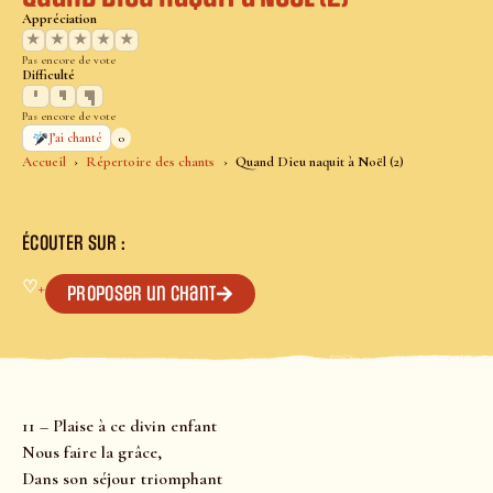
Appréciation
★
★
★
★
★
Pas encore de vote
Difficulté
Pas encore de vote
0
J’ai chanté
Accueil
Répertoire des chants
Quand Dieu naquit à Noël (2)
ÉCOUTER SUR :
♡
+
Proposer un chant
11 – Plaise à ce divin enfant
Nous faire la grâce,
Dans son séjour triomphant