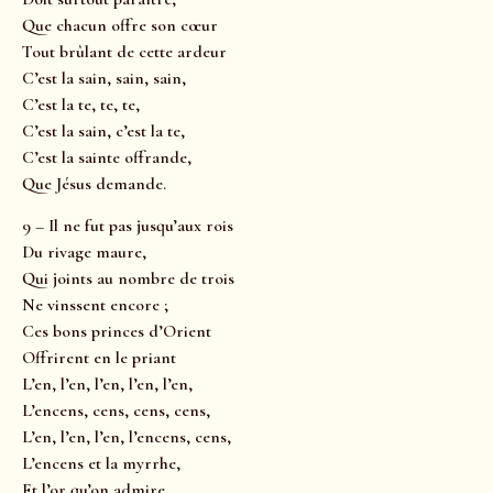
Que chacun offre son cœur
Tout brûlant de cette ardeur
C’est la sain, sain, sain,
C’est la te, te, te,
C’est la sain, c’est la te,
C’est la sainte offrande,
Que Jésus demande.
9 – Il ne fut pas jusqu’aux rois
Du rivage maure,
Qui joints au nombre de trois
Ne vinssent encore ;
Ces bons princes d’Orient
Offrirent en le priant
L’en, l’en, l’en, l’en, l’en,
L’encens, cens, cens, cens,
L’en, l’en, l’en, l’encens, cens,
L’encens et la myrrhe,
Et l’or qu’on admire.