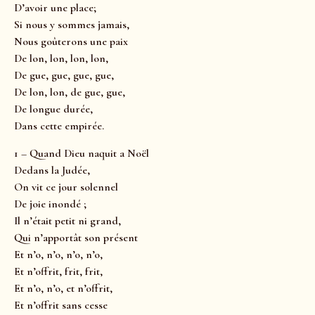
D’avoir une place;
Si nous y sommes jamais,
Nous goûterons une paix
De lon, lon, lon, lon,
De gue, gue, gue, gue,
De lon, lon, de gue, gue,
De longue durée,
Dans cette empirée.
1 – Quand Dieu naquit a Noël
Dedans la Judée,
On vit ce jour solennel
De joie inondé ;
Il n’était petit ni grand,
Qui n’apportât son présent
Et n’o, n’o, n’o, n’o,
Et n’offrit, frit, frit,
Et n’o, n’o, et n’offrit,
Et n’offrit sans cesse