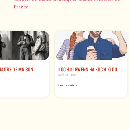
France
MAÎTRE DE MAISON
KOC’H KI GWENN HA KOC’H KI DU
août 28, 2023
Lire la suite »