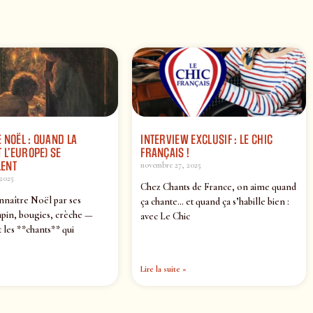
 NOËL : QUAND LA
INTERVIEW EXCLUSIF : LE CHIC
 L’EUROPE) SE
FRANÇAIS !
ENT
novembre 27, 2025
2025
Chez Chants de France, on aime quand
nnaître Noël par ses
ça chante… et quand ça s’habille bien :
pin, bougies, crèche —
avec Le Chic
 les **chants** qui
Lire la suite »