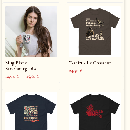
Mug Blanc
T-shirt - Le Chasseur
Strasbourgeoise !
24,50
€
12,00
€
–
15,50
€