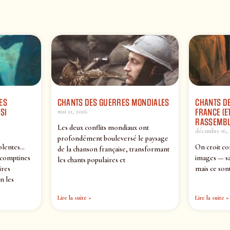
ES
CHANTS DES GUERRES MONDIALES
CHANTS DE
SI
FRANCE (ET
mai 21, 2026
RASSEMBL
Les deux conflits mondiaux ont
décembre 16, 
profondément bouleversé le paysage
olentes…
On croit co
de la chanson française, transformant
 comptines
images — sa
les chants populaires et
ires
mais ce sont
n les
Lire la suite »
Lire la suite »