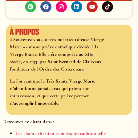
À propos
« Souvenez-vous, ô très miséricordieuse
Vierge
Marie
» est une prière
catholique
dédiée à la
Vierge Marie. Elle a été composée au XIIe
siècle, en
1153
, par
Saint Bernard de Clairvaux
,
fondateur de l'
Ordre des Cisterciens
.
La Foi veut que la
Très Sainte Vierge Marie
n’abandonne jamais ceux qui prient son
intercession, et que cette prière permet
d’
accomplir l’impossible
.
Retrouvez ce chant dans :
Les chants chrétien et musique traditionnelle