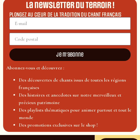
La newsletter du terroir !
PLONGEZ AU CŒUR DE LA TRADITION DU CHANT FRANÇAIS
Je m'abonne
Abonnez-vous et découvrez :
Des découvertes de chants issus de toutes les régions
françaises
Des histoires et anecdotes sur notre merveilleux et
précieux patrimoine
Des playlists thématiques pour animer partout et tout le
monde
Des promotions exclusives sur le shop !