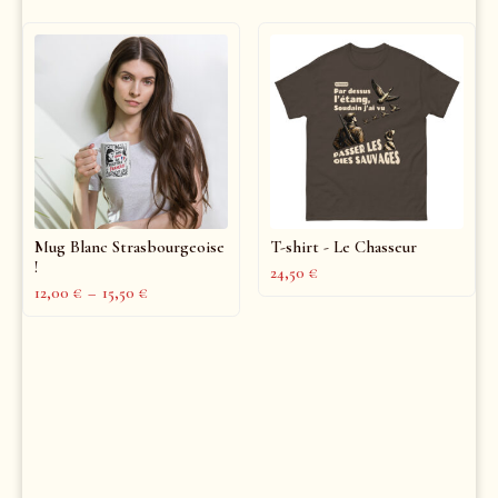
Mug Blanc Strasbourgeoise
T-shirt - Le Chasseur
!
24,50
€
12,00
€
–
15,50
€