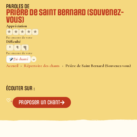
PAROLES DE
Prière de Saint Bernard (Souvenez-
vous)
Appréciation
★
★
★
★
★
Pas encore de vote
Difficulté
Pas encore de vote
0
J’ai chanté
Accueil
Répertoire des chants
Prière de Saint Bernard (Souvenez-vous)
ÉCOUTER SUR :
♡
+
Proposer un chant