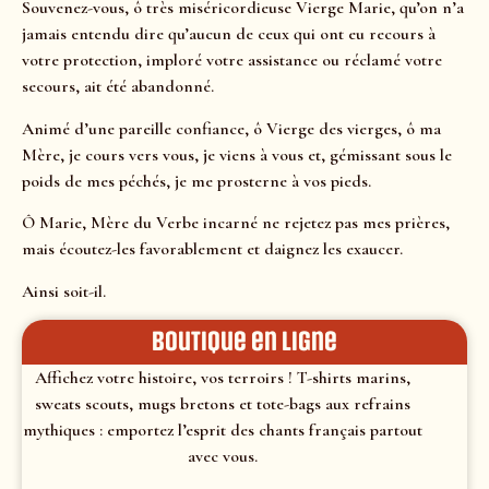
Souvenez-vous, ô très miséricordieuse Vierge Marie, qu’on n’a
jamais entendu dire qu’aucun de ceux qui ont eu recours à
votre protection, imploré votre assistance ou réclamé votre
secours, ait été abandonné.
Animé d’une pareille confiance, ô Vierge des vierges, ô ma
Mère, je cours vers vous, je viens à vous et, gémissant sous le
poids de mes péchés, je me prosterne à vos pieds.
Ô Marie, Mère du Verbe incarné ne rejetez pas mes prières,
mais écoutez-les favorablement et daignez les exaucer.
Ainsi soit-il.
Boutique en ligne
Affichez votre histoire, vos terroirs ! T-shirts marins,
sweats scouts, mugs bretons et tote-bags aux refrains
mythiques : emportez l’esprit des chants français partout
avec vous.