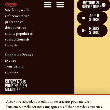
Retour au
répertoire
Site français de
Apple
référence pour
Store
protéger et
découvrir les
plays
store
chants populaires
et traditionnels
français.
Chants de France
© 2025
Tous droits
réservés
SUIVEZ-NOUS
POUR NE RIEN
MANQUER !
Avec votre accord, nous utilisons des traceurs pour mesurer
l'audience, améliorer nos campagnes et afficher des vidéos externes.