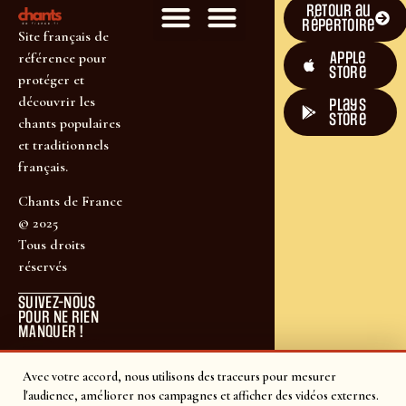
Retour au
répertoire
Site français de
Apple
référence pour
Store
protéger et
découvrir les
plays
store
chants populaires
et traditionnels
français.
Chants de France
© 2025
Tous droits
réservés
SUIVEZ-NOUS
POUR NE RIEN
MANQUER !
Avec votre accord, nous utilisons des traceurs pour mesurer
l'audience, améliorer nos campagnes et afficher des vidéos externes.