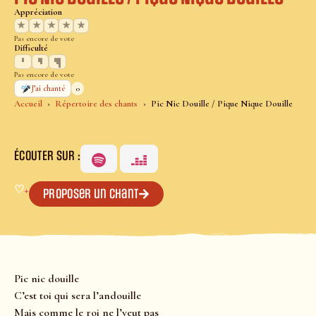
Appréciation
★
★
★
★
★
Pas encore de vote
Difficulté
Pas encore de vote
0
J’ai chanté
Accueil
Répertoire des chants
Pic Nic Douille / Pique Nique Douille
ÉCOUTER SUR :
♡
+
Proposer un chant
Pic nic douille
C’est toi qui sera l’andouille
Mais comme le roi ne l’veut pas