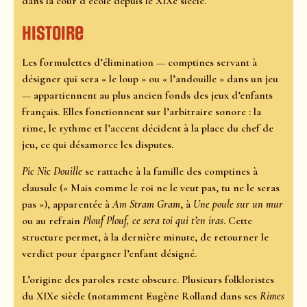
dans la cour d’école depuis le XIXe siècle.
Histoire
Les formulettes d’élimination — comptines servant à
désigner qui sera « le loup » ou « l’andouille » dans un jeu
— appartiennent au plus ancien fonds des jeux d’enfants
français. Elles fonctionnent sur l’arbitraire sonore : la
rime, le rythme et l’accent décident à la place du chef de
jeu, ce qui désamorce les disputes.
Pic Nic Douille
se rattache à la famille des comptines à
clausule (« Mais comme le roi ne le veut pas, tu ne le seras
pas »), apparentée à
Am Stram Gram
, à
Une poule sur un mur
ou au refrain
Plouf Plouf, ce sera toi qui t’en iras
. Cette
structure permet, à la dernière minute, de retourner le
verdict pour épargner l’enfant désigné.
L’origine des paroles reste obscure. Plusieurs folkloristes
du XIXe siècle (notamment Eugène Rolland dans ses
Rimes