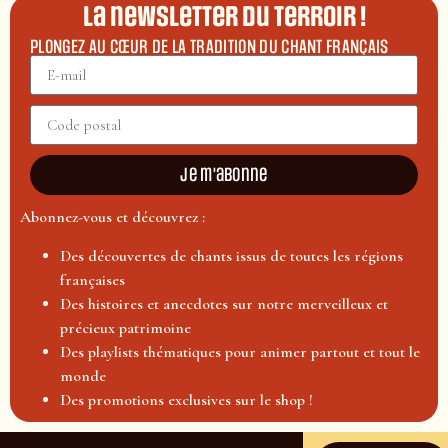
La newsletter du terroir !
PLONGEZ AU CŒUR DE LA TRADITION DU CHANT FRANÇAIS
Je m'abonne
Abonnez-vous et découvrez :
Des découvertes de chants issus de toutes les régions
françaises
Des histoires et anecdotes sur notre merveilleux et
précieux patrimoine
Des playlists thématiques pour animer partout et tout le
monde
Des promotions exclusives sur le shop !