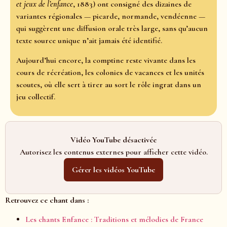
et jeux de l’enfance
, 1883) ont consigné des dizaines de
variantes régionales — picarde, normande, vendéenne —
qui suggèrent une diffusion orale très large, sans qu’aucun
texte source unique n’ait jamais été identifié.
Aujourd’hui encore, la comptine reste vivante dans les
cours de récréation, les colonies de vacances et les unités
scoutes, où elle sert à tirer au sort le rôle ingrat dans un
jeu collectif.
Vidéo YouTube désactivée
Autorisez les contenus externes pour afficher cette vidéo.
Gérer les vidéos YouTube
Retrouvez ce chant dans :
Les chants Enfance : Traditions et mélodies de France