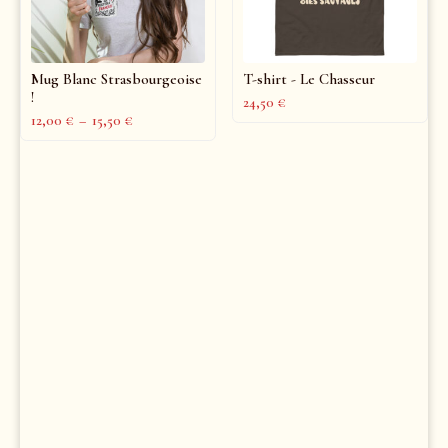
Mug Blanc Strasbourgeoise
T-shirt - Le Chasseur
!
24,50
€
12,00
€
–
15,50
€