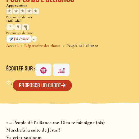
Appréciation
★
★
★
★
★
Pas encore de vote
Difficulté
Pas encore de vote
0
J’ai chanté
Accueil
Répertoire des chants
Peuple de l’alliance
ÉCOUTER SUR :
♡
+
Proposer un chant
1 – Peuple de l’alliance ton Dieu te fait signe (bis)
Marche à la suite de Jésus !
Va crier son nom