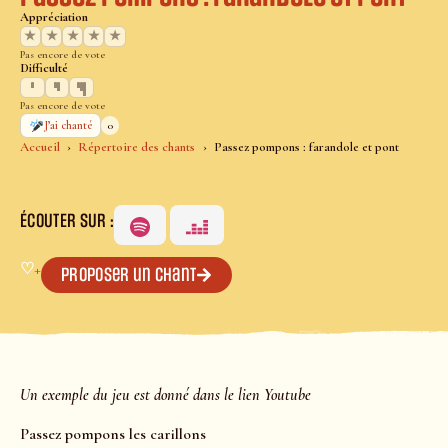
Appréciation
★
★
★
★
★
Pas encore de vote
Difficulté
Pas encore de vote
0
J’ai chanté
Accueil
Répertoire des chants
Passez pompons : farandole et pont
ÉCOUTER SUR :
♡
+
Proposer un chant
Un exemple du jeu est donné dans le lien Youtube
Passez pompons les carillons