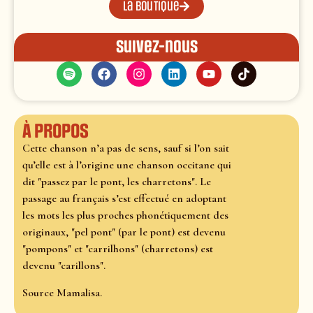
La boutique
Suivez-nous
À propos
Cette chanson n’a pas de sens, sauf si l’on sait
qu’elle est à l’origine une chanson occitane qui
dit "passez par le pont, les charretons". Le
passage au français s’est effectué en adoptant
les mots les plus proches phonétiquement des
originaux, "pel pont" (par le pont) est devenu
"pompons" et "carrilhons" (charretons) est
devenu "carillons".
Source Mamalisa.