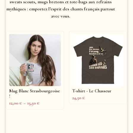
sweats scouts, mugs bretons et tote-bags aux refrains
mythiques : emportez l’esprit des chants français partout
avec vous.
Mug Blanc Strasbourgeoise
T-shirt - Le Chasseur
!
24,50
€
12,00
€
–
15,50
€