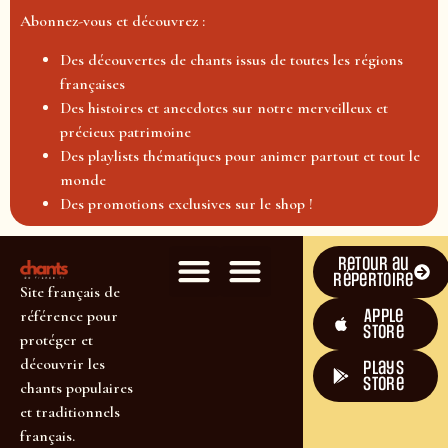
Abonnez-vous et découvrez :
Des découvertes de chants issus de toutes les régions
françaises
Des histoires et anecdotes sur notre merveilleux et
précieux patrimoine
Des playlists thématiques pour animer partout et tout le
monde
Des promotions exclusives sur le shop !
Retour au
répertoire
Site français de
Apple
référence pour
Store
protéger et
découvrir les
plays
store
chants populaires
et traditionnels
français.