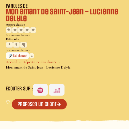
PAROLES DE
Mon amant de Saint-Jean – Lucienne
Delyle
Appréciation
★
★
★
★
★
Pas encore de vote
Difficulté
Pas encore de vote
0
J’ai chanté
Accueil
Répertoire des chants
Mon amant de Saint-Jean - Lucienne Delyle
ÉCOUTER SUR :
♡
+
Proposer un chant