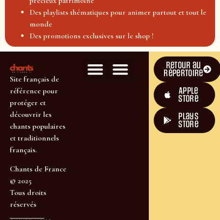
précieux patrimoine
Des playlists thématiques pour animer partout et tout le
monde
Des promotions exclusives sur le shop !
Retour au
répertoire
Site français de
Apple
référence pour
Store
protéger et
découvrir les
plays
store
chants populaires
et traditionnels
français.
Chants de France
© 2025
Tous droits
réservés