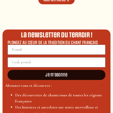
La newsletter du terroir !
PLONGEZ AU CŒUR DE LA TRADITION DU CHANT FRANÇAIS
Je m'abonne
Abonnez-vous et découvrez :
Des découvertes de chants issus de toutes les régions
françaises
Des histoires et anecdotes sur notre merveilleux et