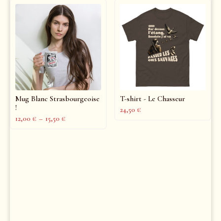
Mug Blanc Strasbourgeoise
T-shirt - Le Chasseur
!
24,50
€
12,00
€
–
15,50
€