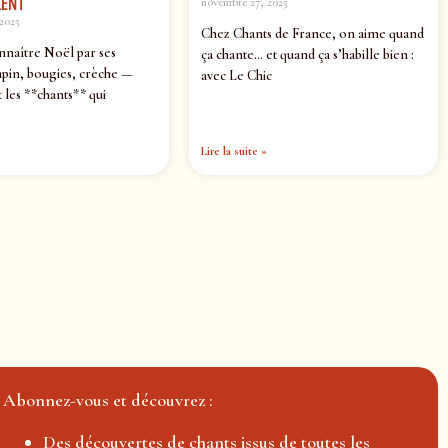
ENT
novembre 27, 2025
2025
Chez Chants de France, on aime quand
nnaître Noël par ses
ça chante… et quand ça s’habille bien :
pin, bougies, crèche —
avec Le Chic
 les **chants** qui
Lire la suite »
Abonnez-vous et découvrez :
Des découvertes de chants issus de toutes les