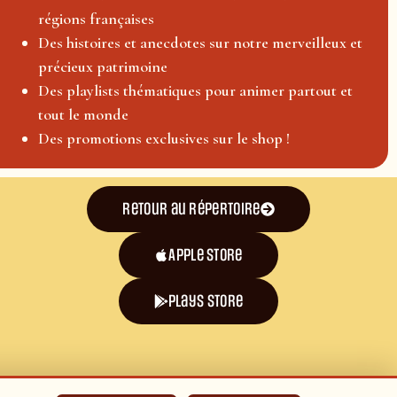
régions françaises
Des histoires et anecdotes sur notre merveilleux et
précieux patrimoine
Des playlists thématiques pour animer partout et
tout le monde
Des promotions exclusives sur le shop !
Retour au répertoire
Apple Store
plays store