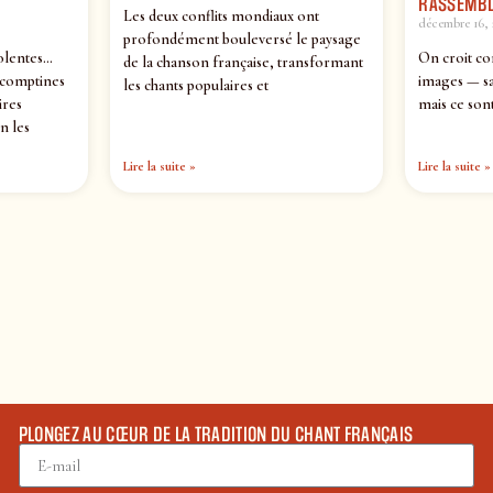
RASSEMBL
Les deux conflits mondiaux ont
décembre 16, 
profondément bouleversé le paysage
olentes…
On croit co
de la chanson française, transformant
 comptines
images — sa
les chants populaires et
ires
mais ce sont
n les
Lire la suite »
Lire la suite »
PLONGEZ AU CŒUR DE LA TRADITION DU CHANT FRANÇAIS