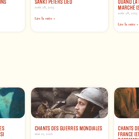
INS
SANKT PETERS LIED
QUAND LA 
MARCHÉ (
août 28, 2023
août 28, 2023
Lire la suite »
Lire la suite »
ES
CHANTS DES GUERRES MONDIALES
CHANTS DE
SI
FRANCE (ET
mai 21, 2026