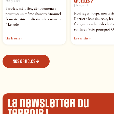
CRUELLES ?
juin 9, 2026
juin 7, 2026
Paroles, mélodies, dénouements :
Naufrages, loups, morts vi
pourquoi un même chant traditionnel
Derrière leur douceur, les
français existe en dizaines de variantes
françaises cachent des histo
? Le rôle
sombres. Voici pourquoi. O
Lire la suite »
Lire la suite »
Nos articles
La newsletter du
terroir !