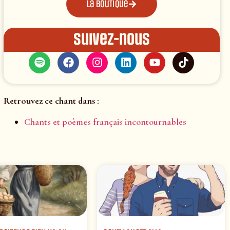
La boutique
Suivez-nous
Retrouvez ce chant dans :
Chants et poèmes français incontournables