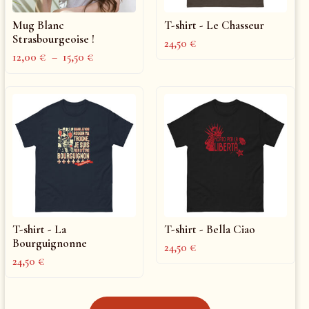
Mug Blanc
T-shirt - Le Chasseur
Strasbourgeoise !
24,50
€
12,00
€
–
15,50
€
T-shirt - La
T-shirt - Bella Ciao
Bourguignonne
24,50
€
24,50
€