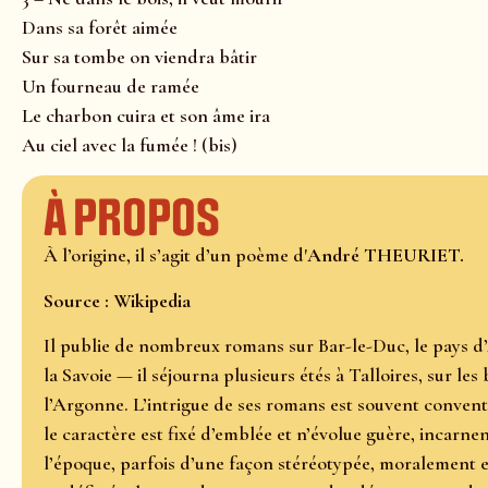
Dans sa forêt aimée
Sur sa tombe on viendra bâtir
Un fourneau de ramée
Le charbon cuira et son âme ira
Au ciel avec la fumée ! (bis)
À propos
À l’origine, il s’agit d’un poème d'
André THEURIET.
Source : Wikipedia
Il publie de nombreux romans sur Bar-le-Duc, le pays d’A
la Savoie — il séjourna plusieurs étés à Talloires, sur l
l’Argonne. L’intrigue de ses romans est souvent convent
le caractère est fixé d’emblée et n’évolue guère, incarne
l’époque, parfois d’une façon stéréotypée, moralement 