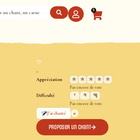
0
♡
+
★
★
★
★
★
Appréciation
Pas encore de vote
Difficulté
Pas encore de vote
0
J’ai chanté
Proposer un chant