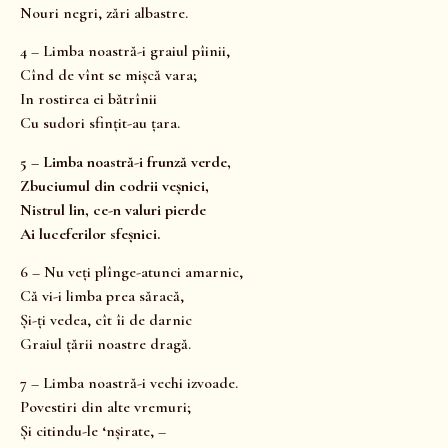
Nouri negri, zări albastre.
4 – Limba noastră-i graiul pîinii,
Cînd de vînt se mișcă vara;
In rostirea ei bătrînii
Cu sudori sfințit-au țara.
5 – Limba noastră-i frunză verde,
Zbuciumul din codrii veșnici,
Nistrul lin, ce-n valuri pierde
Ai luceferilor sfeșnici.
6 – Nu veți plînge-atunci amarnic,
Că vi-i limba prea săracă,
Și-ți vedea, cît îi de darnic
Graiul țării noastre dragă.
7 – Limba noastră-i vechi izvoade.
Povestiri din alte vremuri;
Și citindu-le ‘nșirate, –