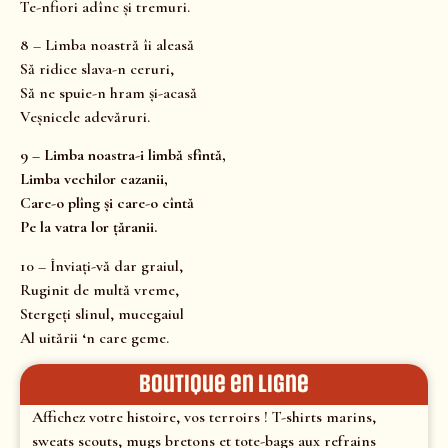
Te-nfiori adînc și tremuri.
8 – Limba noastră îi aleasă
Să ridice slava-n ceruri,
Să ne spuie-n hram și-acasă
Veșnicele adevăruri.
9 – Limba noastra-i limbă sfîntă,
Limba vechilor cazanii,
Care-o plîng și care-o cîntă
Pe la vatra lor țăranii.
10 – Înviați-vă dar graiul,
Ruginit de multă vreme,
Stergeți slinul, mucegaiul
Al uitării ‘n care geme.
Boutique en ligne
Affichez votre histoire, vos terroirs ! T-shirts marins,
sweats scouts, mugs bretons et tote-bags aux refrains