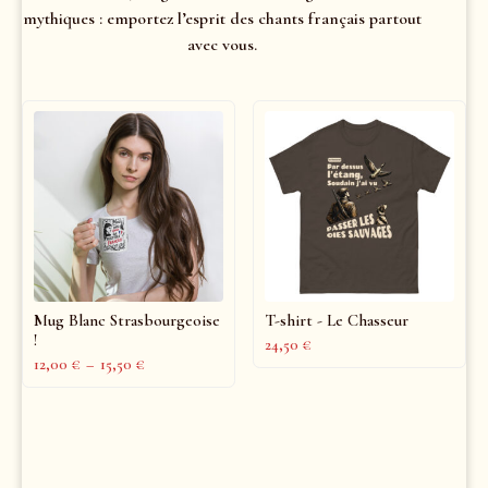
mythiques : emportez l’esprit des chants français partout
avec vous.
Mug Blanc Strasbourgeoise
T-shirt - Le Chasseur
!
24,50
€
12,00
€
–
15,50
€