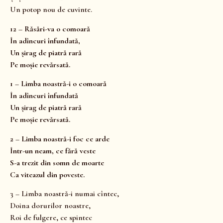
Un potop nou de cuvinte.
12 – Răsări-va o comoară
În adîncuri înfundată,
Un șirag de piatră rară
Pe moșie revărsată.
1 – Limba noastră-i o comoară
În adîncuri înfundată
Un șirag de piatră rară
Pe moșie revărsată.
2 – Limba noastră-i foc ce arde
Într-un neam, ce fără veste
S-a trezit din somn de moarte
Ca viteazul din poveste.
3 – Limba noastră-i numai cîntec,
Doina dorurilor noastre,
Roi de fulgere, ce spintec