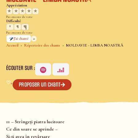
Appréciation
★
★
★
★
★
Pas encore de vote
Difficulté
Pas encore de vote
0
J’ai chanté
Accueil
Répertoire des chants
MOLDAVIE - LIMBA NOASTRĂ
ÉCOUTER SUR :
♡
+
Proposer un chant
11 – Strîngeți piatra lucitoare
Ce din soare se aprinde –
Și-ți avea în revărsare