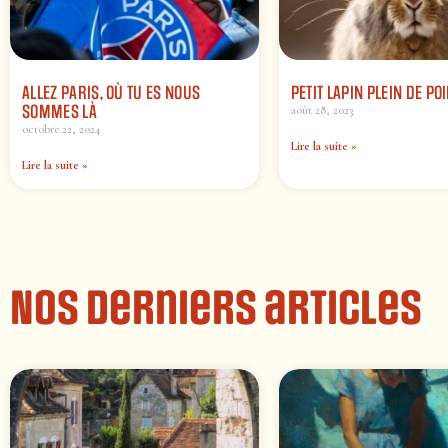
ALLEZ PARIS, OÙ TU ES NOUS
PETIT LAPIN PLEIN DE PO
SOMMES LÀ
août 28, 2023
octobre 22, 2024
Lire la suite »
Lire la suite »
Nos derniers articles