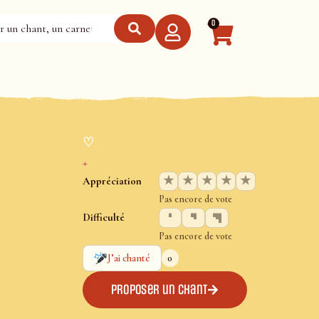
0
♡
+
★
★
★
★
★
Appréciation
Pas encore de vote
Difficulté
Pas encore de vote
0
J’ai chanté
Proposer un chant