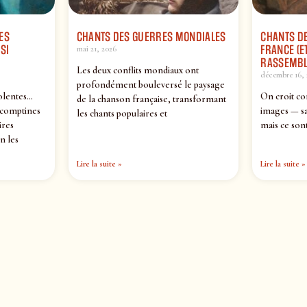
ES
CHANTS DES GUERRES MONDIALES
CHANTS DE
SI
FRANCE (ET
mai 21, 2026
RASSEMBL
Les deux conflits mondiaux ont
décembre 16, 
profondément bouleversé le paysage
olentes…
On croit co
de la chanson française, transformant
 comptines
images — sa
les chants populaires et
ires
mais ce sont
n les
Lire la suite »
Lire la suite »