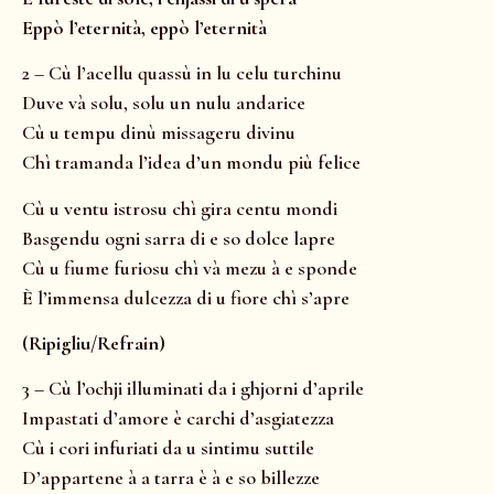
Eppò l’eternità, eppò l’eternità
2 – Cù l’acellu quassù in lu celu turchinu
Duve và solu, solu un nulu andarice
Cù u tempu dinù missageru divinu
Chì tramanda l’idea d’un mondu più felice
Cù u ventu istrosu chì gira centu mondi
Basgendu ogni sarra di e so dolce lapre
Cù u fiume furiosu chì và mezu à e sponde
È l’immensa dulcezza di u fiore chì s’apre
(Ripigliu/Refrain)
3 – Cù l’ochji illuminati da i ghjorni d’aprile
Impastati d’amore è carchi d’asgiatezza
Cù i cori infuriati da u sintimu suttile
D’appartene à a tarra è à e so billezze