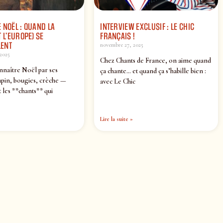
 NOËL : QUAND LA
INTERVIEW EXCLUSIF : LE CHIC
 L’EUROPE) SE
FRANÇAIS !
ENT
novembre 27, 2025
2025
Chez Chants de France, on aime quand
nnaître Noël par ses
ça chante… et quand ça s’habille bien :
pin, bougies, crèche —
avec Le Chic
 les **chants** qui
Lire la suite »