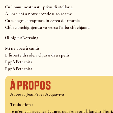
Cù l’omu incatenatu privu di stellaria
À l’ora chì a notte stende u so reame
Cù u sognu strappatu in cerca d’armunia
Chì scianchighjendu và versu l’alba chì chjama
(Ripigliu/Refrain)
Mi ne vocu à cantà
E fureste di sole, i chjassi di u sperà
Eppò l’eternità
Eppò l’eternità
À propos
Auteur : Jean-Yves Acquaviva
Traduction :
Je m’en vais avec les écumes qui s’en vont blanchir l’hor