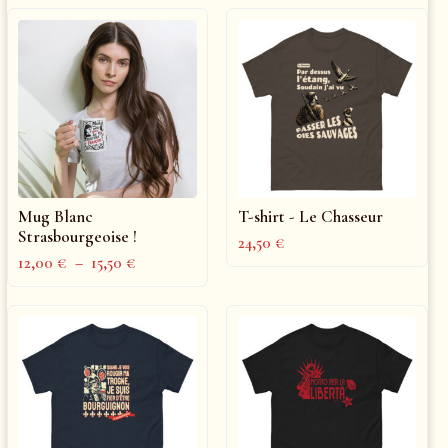
Mug Blanc
T-shirt - Le Chasseur
Strasbourgeoise !
24,50
€
12,00
€
–
15,50
€