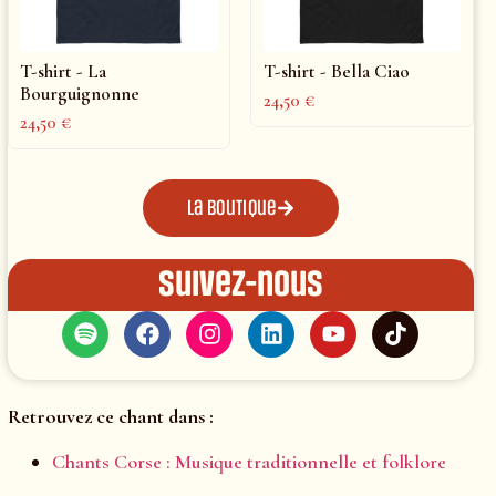
T-shirt - La
T-shirt - Bella Ciao
Bourguignonne
24,50
€
24,50
€
La boutique
Suivez-nous
Retrouvez ce chant dans :
Chants Corse : Musique traditionnelle et folklore