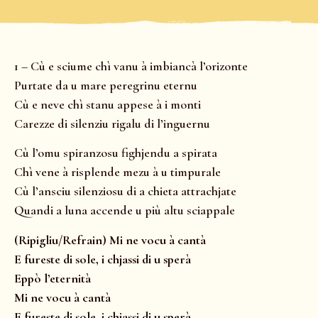
1 – Cù e sciume chì vanu à imbiancà l’orizonte
Purtate da u mare peregrinu eternu
Cù e neve chì stanu appese à i monti
Carezze di silenziu rigalu di l’inguernu
Cù l’omu spiranzosu fighjendu a spirata
Chì vene à risplende mezu à u timpurale
Cù l’ansciu silenziosu di a chieta attrachjate
Quandi a luna accende u più altu sciappale
(Ripigliu/Refrain) Mi ne vocu à cantà
E fureste di sole, i chjassi di u sperà
Eppò l’eternità
Mi ne vocu à cantà
E fureste di sole, i chjassi di u sperà