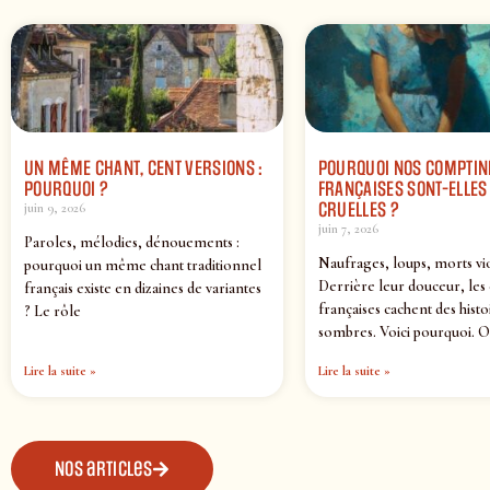
UN MÊME CHANT, CENT VERSIONS :
POURQUOI NOS COMPTIN
POURQUOI ?
FRANÇAISES SONT-ELLES 
CRUELLES ?
juin 9, 2026
juin 7, 2026
Paroles, mélodies, dénouements :
Naufrages, loups, morts vi
pourquoi un même chant traditionnel
Derrière leur douceur, les
français existe en dizaines de variantes
françaises cachent des histo
? Le rôle
sombres. Voici pourquoi. O
Lire la suite »
Lire la suite »
Nos articles