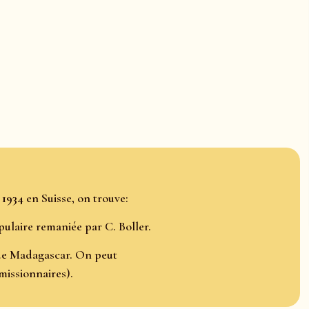
n
1934
en Suisse, on trouve:
ulaire remaniée par C. Boller.
 de Madagascar. On peut
missionnaires).