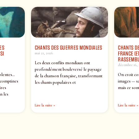
ES
CHANTS DES GUERRES MONDIALES
CHANTS DE
SI
FRANCE (ET
mai 21, 2026
RASSEMBL
Les deux conflits mondiaux ont
décembre 16, 
profondément bouleversé le paysage
olentes…
On croit co
de la chanson française, transformant
 comptines
images — sa
les chants populaires et
ires
mais ce sont
n les
Lire la suite »
Lire la suite »