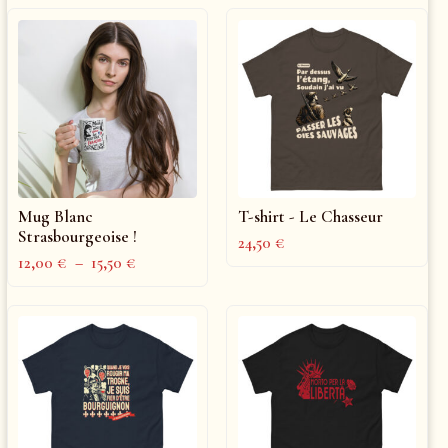
Mug Blanc
T-shirt - Le Chasseur
Strasbourgeoise !
24,50
€
12,00
€
–
15,50
€