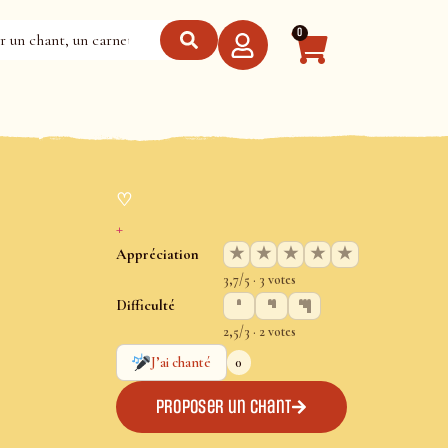
0
♡
+
★
★
★
★
★
Appréciation
3,7/5 · 3 votes
Difficulté
2,5/3 · 2 votes
0
J’ai chanté
Proposer un chant