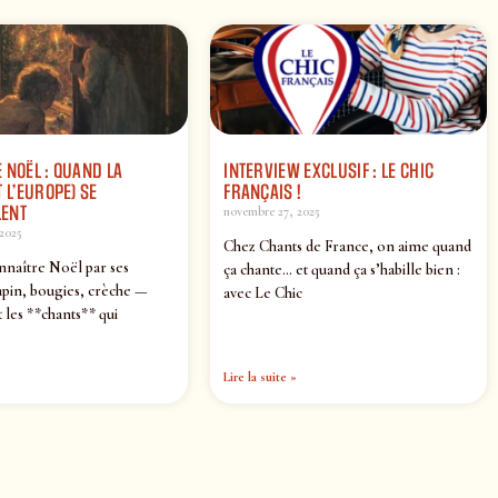
 NOËL : QUAND LA
INTERVIEW EXCLUSIF : LE CHIC
 L’EUROPE) SE
FRANÇAIS !
ENT
novembre 27, 2025
2025
Chez Chants de France, on aime quand
nnaître Noël par ses
ça chante… et quand ça s’habille bien :
pin, bougies, crèche —
avec Le Chic
 les **chants** qui
Lire la suite »