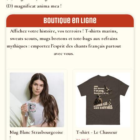
(D) magnificat anima mea !
Boutique en ligne
Affichez votre histoire, vos terroirs ! T-shirts marins,
sweats scouts, mugs bretons et tote-bags aux refrains
mythiques : emportez l’esprit des chants français partout
avec vous.
Mug Blanc Strasbourgeoise
T-shirt - Le Chasseur
!
24,50
€