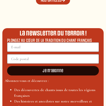
Nos articles
La newsletter du terroir !
PLONGEZ AU CŒUR DE LA TRADITION DU CHANT FRANÇAIS
Je m'abonne
Abonnez-vous et découvrez :
Des découvertes de chants issus de toutes les régions
françaises
Des histoires et anecdotes sur notre merveilleux et