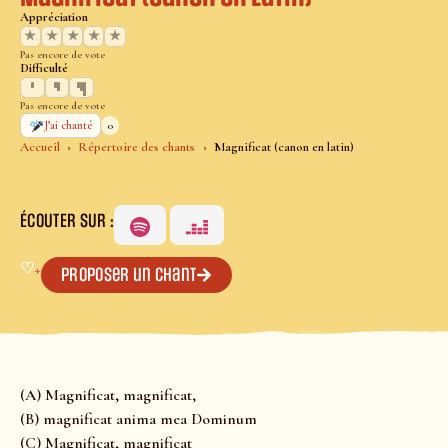
Appréciation
★
★
★
★
★
Pas encore de vote
Difficulté
Pas encore de vote
0
J’ai chanté
Accueil
Répertoire des chants
Magnificat (canon en latin)
ÉCOUTER SUR :
♡
+
Proposer un chant
(A) Magnificat, magnificat,
(B) magnificat anima mea Dominum
(C) Magnificat, magnificat