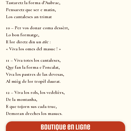
Tastaretz la forma d’Aubrac,
Pensaretz que ser e matin,
Los cantaleses an trimat
10 – Per vos donar coma dessèrt,
Lo bon formatge,
E lor diretz din un
aüc
:
« Viva los omes del masuc ! »
11 – Viva totes los cantaleses,
Que fan la forma e l’oncalat,
Viva los pastres de las devesas,
Al mièg de lor tropèl daurat.
12 – Viva los rols, los vedelièrs,
De la montanha,
E que tojorn sus cada truc,
Demoran dreches los masucs.
Boutique en ligne