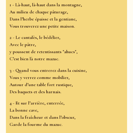
1 - Là-haut, là-haut dans la montagne,
Au milieu de chaque pâturage,
Dans l’herbe épaisse et la gentiane,
Vous trouverez une petite maison.
2 - Le cantalès, le bédélier,
Avec le pâtre,
y poussent de retentissants "ahucs",
C’est bien là notre mazuc.
3 - Quand vous entrerez dans la cuisine,
Vous y verrez comme mobilier,
Autour d’une table fort rustique,
Des baquets et des harnais.
4 - Et sur l’arrière, enterrée,
La bonne cave,
Dans la fraîcheur et dans l’obscur,
Garde la fourme du mazuc.