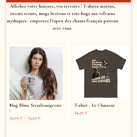
Affichez votre histoire, vos terroirs ! T-shirts marins,
sweats scouts, mugs bretons et tote-bags aux refrains
mythiques : emportez l’esprit des chants français partout
avec vous.
Mug Blanc Strasbourgeoise
T-shirt - Le Chasseur
!
24,50
€
12,00
€
–
15,50
€