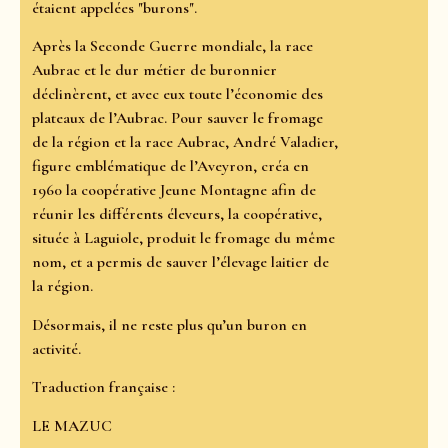
étaient appelées "burons".
Après la Seconde Guerre mondiale, la race
Aubrac et le dur métier de buronnier
déclinèrent, et avec eux toute l’économie des
plateaux de l’Aubrac. Pour sauver le fromage
de la région et la race Aubrac, André Valadier,
figure emblématique de l’Aveyron, créa en
1960 la coopérative Jeune Montagne afin de
réunir les différents éleveurs, la coopérative,
située à Laguiole, produit le fromage du même
nom, et a permis de sauver l’élevage laitier de
la région.
Désormais, il ne reste plus qu’un buron en
activité.
Traduction française :
LE MAZUC