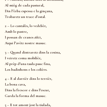
Al mièg de cada pastural,
Din l’èrba espessa e la ginçana,
Trobaretz un trace d’ostal.
2 – Lo cantalès, lo vedelièr,
Amb lo pastre,
I possan de cranes
aücs
,
Aiqui l’avètz nostre masuc.
3 – Quand dintraretz dins la cosina,
I veiretz coma mobilièr,
Al prèp d’una taula pauc fina,
Los badinhons e los colièrs.
4 – E al darrièr dins lo terrièr,
La bona cava,
Dins la frescor e dins l’escur,
Garda la forma del masuc.
5 – E tot amont jost la tiulada,