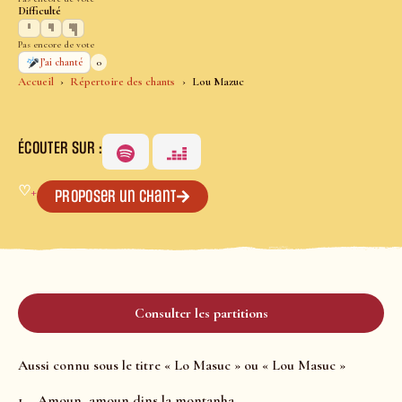
Difficulté
Pas encore de vote
0
J’ai chanté
Accueil
Répertoire des chants
Lou Mazuc
ÉCOUTER SUR :
♡
+
Proposer un chant
Consulter les partitions
Aussi connu sous le titre « Lo Masuc » ou « Lou Masuc »
1 – Amoun, amoun dins la montanha,