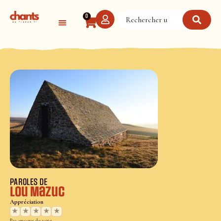
Panneau de gestion des cookies
0
PAROLES DE
Lou Mazuc
Appréciation
★
★
★
★
★
Pas encore de vote