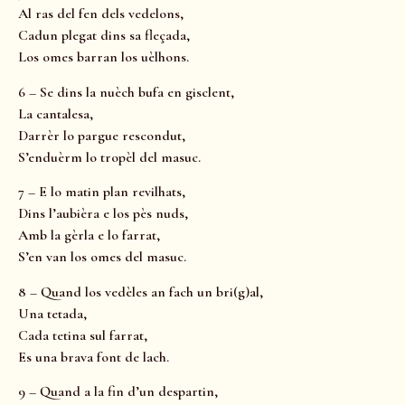
Al ras del fen dels vedelons,
Cadun plegat dins sa fleçada,
Los omes barran los uèlhons.
6 – Se dins la nuèch bufa en gisclent,
La cantalesa,
Darrèr lo pargue rescondut,
S’enduèrm lo tropèl del masuc.
7 – E lo matin plan revilhats,
Dins l’aubièra e los pès nuds,
Amb la gèrla e lo farrat,
S’en van los omes del masuc.
8 – Quand los vedèles an fach un bri(g)al,
Una tetada,
Cada tetina sul farrat,
Es una brava font de lach.
9 – Quand a la fin d’un despartin,