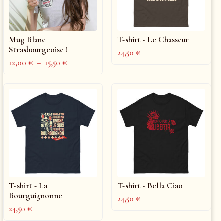
Mug Blanc
T-shirt - Le Chasseur
Strasbourgeoise !
24,50
€
12,00
€
–
15,50
€
T-shirt - La
T-shirt - Bella Ciao
Bourguignonne
24,50
€
24,50
€