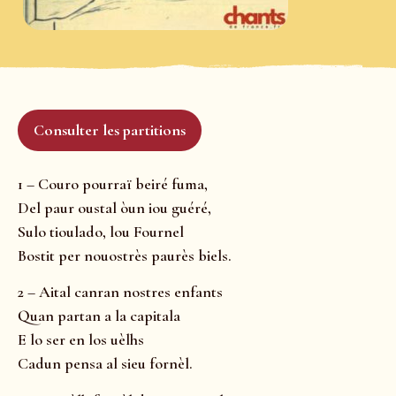
Consulter les partitions
1 – Couro pourraï beiré fuma,
Del paur oustal òun iou guéré,
Sulo tioulado, lou Fournel
Bostit per nouostrès paurès biels.
2 – Aital canran nostres enfants
Quan partan a la capitala
E lo ser en los uèlhs
Cadun pensa al sieu fornèl.