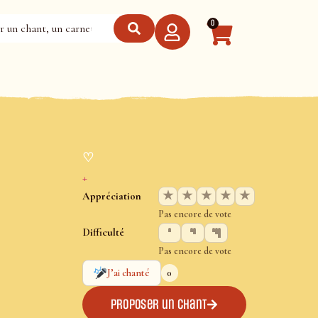
0
♡
+
★
★
★
★
★
Appréciation
Pas encore de vote
Difficulté
Pas encore de vote
0
J’ai chanté
Proposer un chant