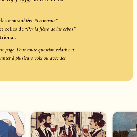
 des
montanhièrs, “
Lo masuc
”
et celles de
“Per la fièira de las cebas”
rional.
tte page. Pour toute question relative à
anter à plusieurs voix ou avec des