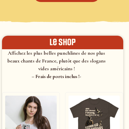
le shop
Affichez les plus belles punchlines de nos plus
beaux chants de France, plutôt que des slogans
vides américains !
– Frais de ports inclus !-