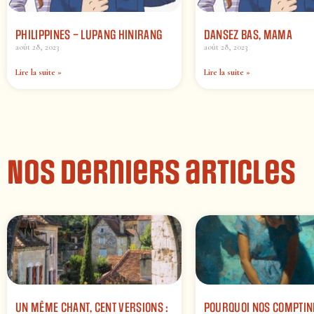
PHILIPPINES – LUPANG HINIRANG
DANSEZ BAS, MAMA
août 28, 2023
août 28, 2023
Lire la suite »
Lire la suite »
Nos derniers articles
UN MÊME CHANT, CENT VERSIONS :
POURQUOI NOS COMPTIN