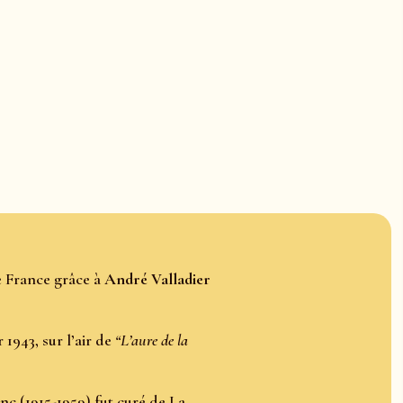
e France grâce à
André Valladier
r 1943, sur l’air de
“L’aure de la
nc (1915-1959) fut curé de La