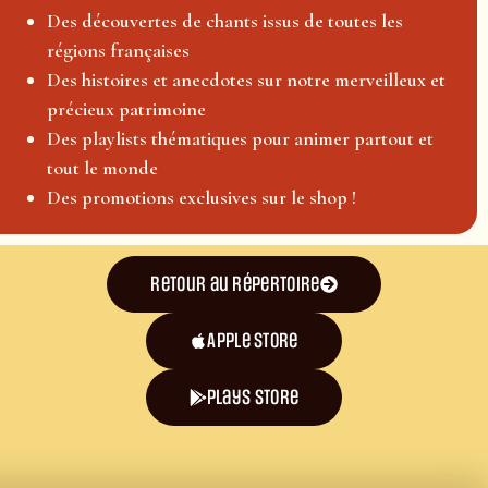
Des découvertes de chants issus de toutes les
régions françaises
Des histoires et anecdotes sur notre merveilleux et
précieux patrimoine
Des playlists thématiques pour animer partout et
tout le monde
Des promotions exclusives sur le shop !
Retour au répertoire
Apple Store
plays store