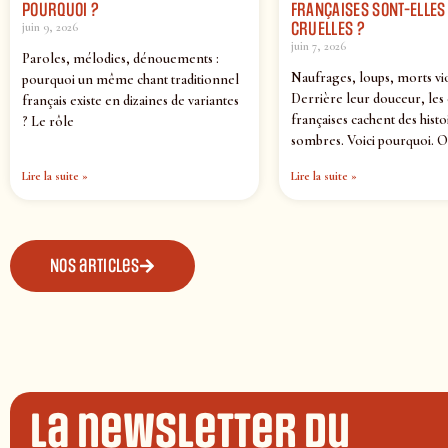
POURQUOI ?
FRANÇAISES SONT-ELLES 
CRUELLES ?
juin 9, 2026
juin 7, 2026
Paroles, mélodies, dénouements :
Naufrages, loups, morts vi
pourquoi un même chant traditionnel
Derrière leur douceur, les
français existe en dizaines de variantes
françaises cachent des histo
? Le rôle
sombres. Voici pourquoi. O
Lire la suite »
Lire la suite »
Nos articles
La newsletter du