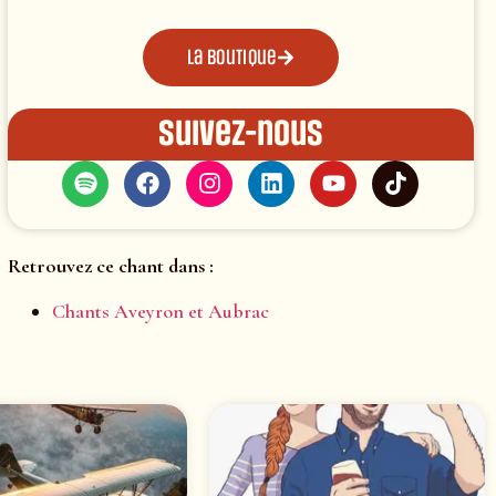
La boutique
Suivez-nous
Retrouvez ce chant dans :
Chants Aveyron et Aubrac