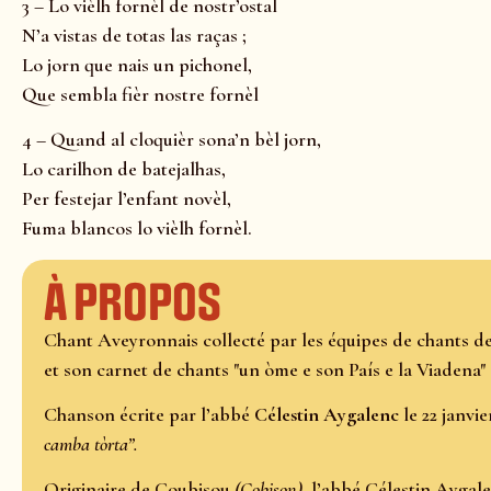
3 – Lo vièlh fornèl de nostr’ostal
N’a vistas de totas las raças ;
Lo jorn que nais un pichonel,
Que sembla fièr nostre fornèl
4 – Quand al cloquièr sona’n bèl jorn,
Lo carilhon de batejalhas,
Per festejar l’enfant novèl,
Fuma blancos lo vièlh fornèl.
À propos
Chant Aveyronnais collecté par les équipes de chants d
et son carnet de chants "un
ò
me e son Pa
ís e la Viadena"
Chanson écrite par l’abbé
Célestin Aygalenc
le 22 janvie
camba tòrta”.
Originaire de Coubisou
(Cobison)
, l’abbé Célestin Aygale