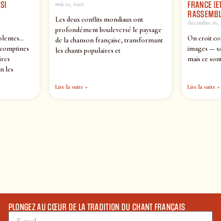
SI
FRANCE (ET
mai 21, 2026
RASSEMBL
Les deux conflits mondiaux ont
décembre 16, 
profondément bouleversé le paysage
olentes…
On croit co
de la chanson française, transformant
 comptines
images — sa
les chants populaires et
ires
mais ce sont
n les
Lire la suite »
Lire la suite »
PLONGEZ AU CŒUR DE LA TRADITION DU CHANT FRANÇAIS