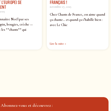
 L’EUROPE) SE
FRANÇAIS !
ENT
novembre 27, 2025
2025
Chez Chants de France, on aime quand
nnaître Noël par ses
ça chante… et quand ça s’habille bien :
pin, bougies, crèche —
avec Le Chic
 les **chants** qui
Lire la suite »
Abonnez-vous et découvrez :