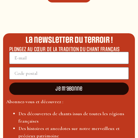
La newsletter du terroir !
PLONGEZ AU CŒUR DE LA TRADITION DU CHANT FRANÇAIS
Je m'abonne
Abonnez-vous et découvrez :
Des découvertes de chants issus de toutes les régions
françaises
Des histoires et anecdotes sur notre merveilleux et
précieux patrimoine