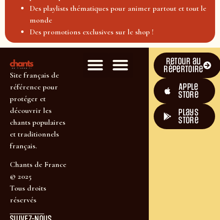
Des playlists thématiques pour animer partout et tout le
monde
Des promotions exclusives sur le shop !
Retour au
répertoire
Site français de
Apple
référence pour
Store
protéger et
découvrir les
plays
store
chants populaires
et traditionnels
français.
Chants de France
© 2025
Tous droits
réservés
SUIVEZ-NOUS