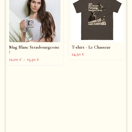
Mug Blanc Strasbourgeoise
T-shirt - Le Chasseur
!
24,50
€
12,00
€
–
15,50
€