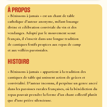
À propos
« Bénissons à jamais » est un chant de table
catholique d’auteur anonyme, mêlant louange
divine et célébration conviviale du vin et des
vendanges. Adopté par le mouvement scout
français, il s’inscrit dans une longue tradition
de cantiques festifs propices aux repas de camp
et aux veillées paroissiales.
Histoire
« Bénissons à jamais » appartient à la tradition des
cantiques de table qui unissent action de grâces et
convivialité. D’auteur inconnu, il perpétue un genre ancré
dans les paroisses rurales françaises, où la bénédiction du
repas pouvait prendre la forme d’un chant collectif plutôt
que d’une prière silencieuse.