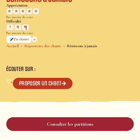
Appréciation
★
★
★
★
★
Pas encore de vote
Difficulté
Pas encore de vote
0
J’ai chanté
Accueil
Répertoire des chants
Bénissons à jamais
ÉCOUTER SUR :
♡
+
Proposer un chant
Consulter les partitions