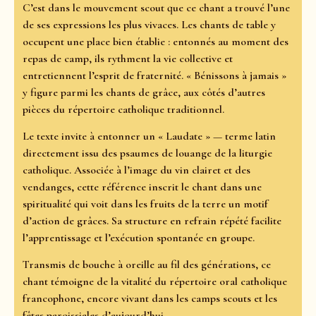
C’est dans le mouvement scout que ce chant a trouvé l’une
de ses expressions les plus vivaces. Les chants de table y
occupent une place bien établie : entonnés au moment des
repas de camp, ils rythment la vie collective et
entretiennent l’esprit de fraternité. « Bénissons à jamais »
y figure parmi les chants de grâce, aux côtés d’autres
pièces du répertoire catholique traditionnel.
Le texte invite à entonner un « Laudate » — terme latin
directement issu des psaumes de louange de la liturgie
catholique. Associée à l’image du vin clairet et des
vendanges, cette référence inscrit le chant dans une
spiritualité qui voit dans les fruits de la terre un motif
d’action de grâces. Sa structure en refrain répété facilite
l’apprentissage et l’exécution spontanée en groupe.
Transmis de bouche à oreille au fil des générations, ce
chant témoigne de la vitalité du répertoire oral catholique
francophone, encore vivant dans les camps scouts et les
fêtes paroissiales d’aujourd’hui.