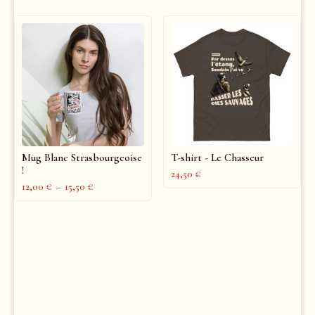
Mug Blanc Strasbourgeoise
T-shirt - Le Chasseur
!
24,50
€
12,00
€
–
15,50
€