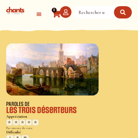
Panneau de gestion des cookies
0
PAROLES DE
Les Trois Déserteurs
Appréciation
★
★
★
★
★
Pas encore de vote
Difficulté