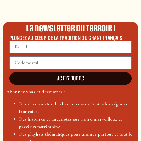
La newsletter du terroir !
PLONGEZ AU CŒUR DE LA TRADITION DU CHANT FRANÇAIS
Je m'abonne
Abonnez-vous et découvrez :
Des découvertes de chants issus de toutes les régions
françaises
Des histoires et anecdotes sur notre merveilleux et
précieux patrimoine
Des playlists thématiques pour animer partout et tout le