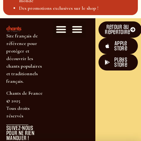
monde
Des promotions exclusives sur le shop !
Retour au
répertoire
Site français de
Apple
référence pour
Store
protéger et
découvrir les
plays
store
chants populaires
et traditionnels
français.
Chants de France
© 2025
Tous droits
réservés
SUIVEZ-NOUS
POUR NE RIEN
MANQUER !