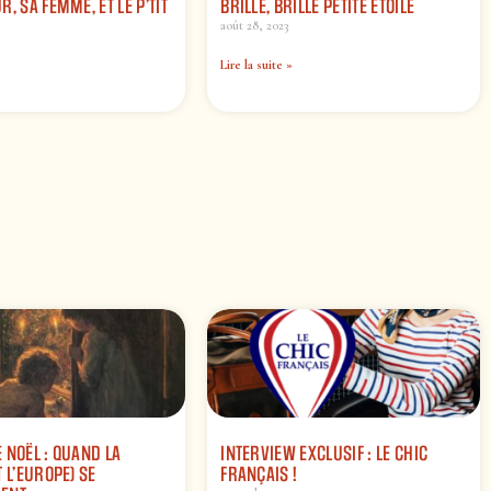
, SA FEMME, ET LE P’TIT
BRILLE, BRILLE PETITE ÉTOILE
août 28, 2023
Lire la suite »
 NOËL : QUAND LA
INTERVIEW EXCLUSIF : LE CHIC
 L’EUROPE) SE
FRANÇAIS !