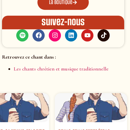
La boutique
Suivez-nous
Retrouvez ce chant dans :
Les chants chrétien et musique traditionnelle