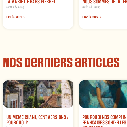
LA MARIE (LE GARS PIERRE)
NOUS SOMMES DE LA LÉ
août 28, 2023
août 28, 2023
Lire la suite »
Lire la suite »
Nos derniers articles
UN MÊME CHANT, CENT VERSIONS :
POURQUOI NOS COMPTIN
POURQUOI ?
FRANÇAISES SONT-ELLES 