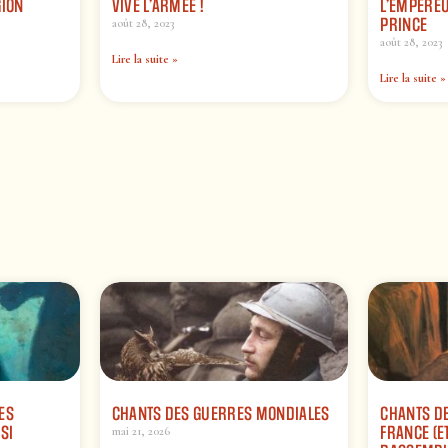
GION
VIVE L’ARMÉE !
L’EMPEREUR
PRINCE
août 28, 2023
août 28, 2023
Lire la suite »
Lire la suite »
ES
CHANTS DES GUERRES MONDIALES
CHANTS DE
SI
FRANCE (ET
mai 21, 2026