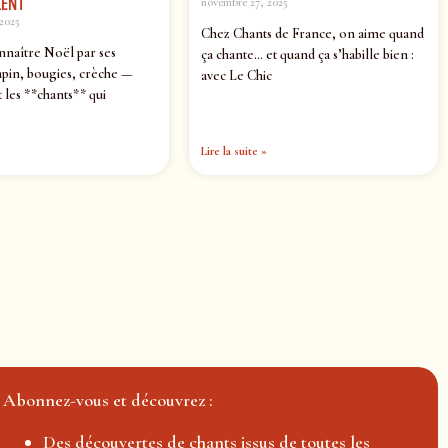
ENT
novembre 27, 2025
2025
Chez Chants de France, on aime quand
nnaître Noël par ses
ça chante… et quand ça s’habille bien :
pin, bougies, crèche —
avec Le Chic
 les **chants** qui
Lire la suite »
Abonnez-vous et découvrez :
Des découvertes de chants issus de toutes les