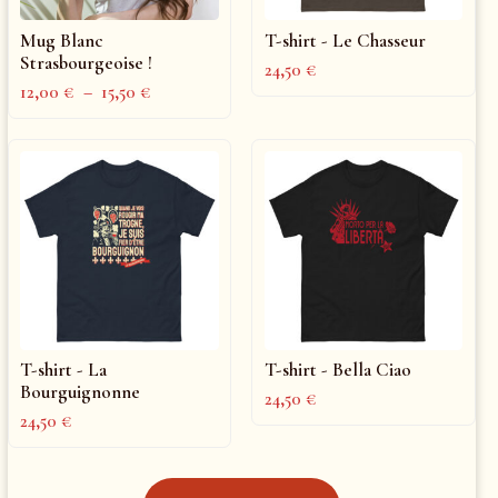
Mug Blanc
T-shirt - Le Chasseur
Strasbourgeoise !
24,50
€
12,00
€
–
15,50
€
T-shirt - La
T-shirt - Bella Ciao
Bourguignonne
24,50
€
24,50
€