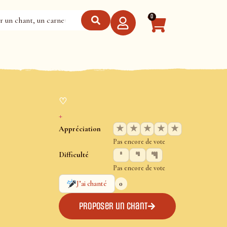
0
♡
+
★
★
★
★
★
Appréciation
Pas encore de vote
Difficulté
Pas encore de vote
0
J’ai chanté
Proposer un chant