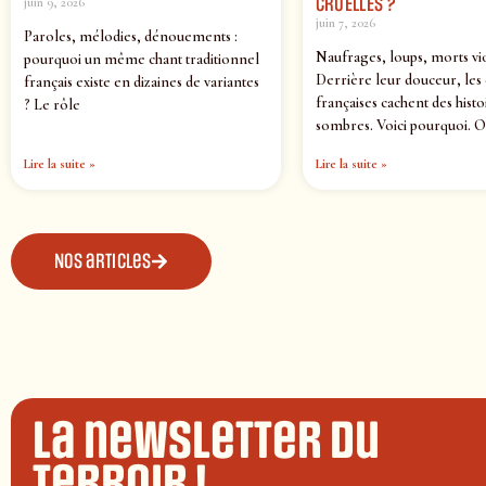
CRUELLES ?
juin 9, 2026
juin 7, 2026
Paroles, mélodies, dénouements :
Naufrages, loups, morts vi
pourquoi un même chant traditionnel
Derrière leur douceur, les
français existe en dizaines de variantes
françaises cachent des histo
? Le rôle
sombres. Voici pourquoi. O
Lire la suite »
Lire la suite »
Nos articles
La newsletter du
terroir !