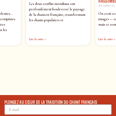
RASSEMBL
Les deux conflits mondiaux ont
décembre 16, 
profondément bouleversé le paysage
olentes…
On croit co
de la chanson française, transformant
 comptines
images — sa
les chants populaires et
ires
mais ce sont
n les
Lire la suite »
Lire la suite »
PLONGEZ AU CŒUR DE LA TRADITION DU CHANT FRANÇAIS