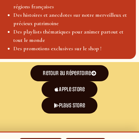
régions françaises
Des histoires et anecdotes sur notre merveilleux et
précieux patrimoine
Des playlists thématiques pour animer partout et
tout le monde
Des promotions exclusives sur le shop !
Retour au répertoire
Apple Store
plays store