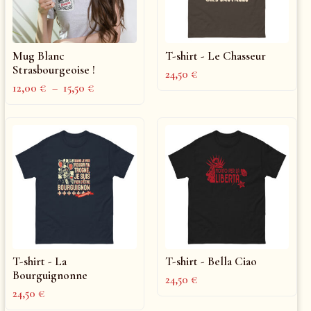
Mug Blanc
T-shirt - Le Chasseur
Strasbourgeoise !
24,50
€
12,00
€
–
15,50
€
T-shirt - La
T-shirt - Bella Ciao
Bourguignonne
24,50
€
24,50
€