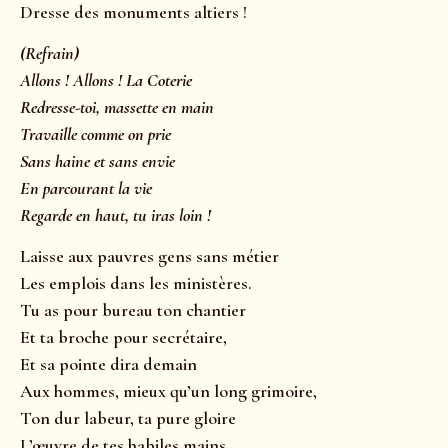
Dresse des monuments altiers !
(Refrain)
Allons ! Allons ! La Coterie
Redresse-toi, massette en main
Travaille comme on prie
Sans haine et sans envie
En parcourant la vie
Regarde en haut, tu iras loin !
Laisse aux pauvres gens sans métier
Les emplois dans les ministères.
Tu as pour bureau ton chantier
Et ta broche pour secrétaire,
Et sa pointe dira demain
Aux hommes, mieux qu’un long grimoire,
Ton dur labeur, ta pure gloire
L’œuvre de tes habiles mains…