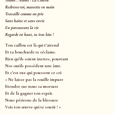
Allons ! Allons ! La Coterie
Redresse-toi, massette en main
Travaille comme on prie
Sans haine et sans envie
En parcourant la vie
Regarde en haut, tu iras loin !
Ton caillou est là qui t’attend
Et ta boucharde te réclame.
Bien qu’ils soient inertes, pourtant
Nos outils possèdent une âme.
Et c’est eux qui poussent ce cri:
« Ne laisse pas la rouille impure
Etendre sur nous sa morsure
Et de là gagner ton esprit.
Nous périrons de la blessure
Vois ton œuvre qui te sourit ! »