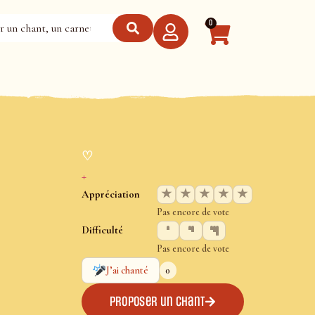
0
♡
+
★
★
★
★
★
Appréciation
Pas encore de vote
Difficulté
Pas encore de vote
0
J’ai chanté
Proposer un chant