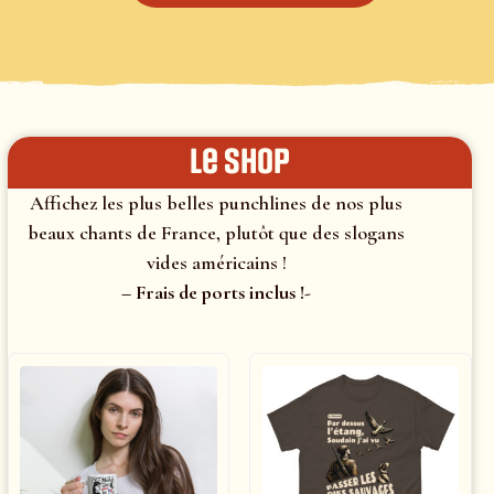
le shop
Affichez les plus belles punchlines de nos plus
beaux chants de France, plutôt que des slogans
vides américains !
– Frais de ports inclus !-