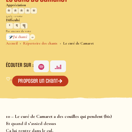
Appréciation
★
★
★
★
★
5,0/5 · 1 vote
Difficulté
Pas encore de vote
0
J’ai chanté
Accueil
Répertoire des chants
Le curé de Camaret
ÉCOUTER SUR :
♡
+
Proposer un chant
10 – Le curé de Camaret a des couilles qui pendent (bis)
Et quand il s’assied dessus
Ça lui rentre dans le cul,