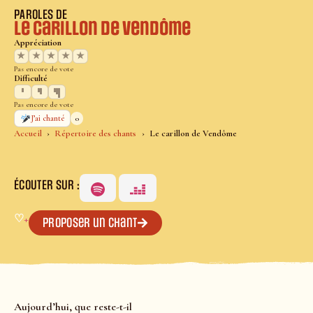
PAROLES DE
Le carillon de Vendôme
Appréciation
★
★
★
★
★
Pas encore de vote
Difficulté
Pas encore de vote
0
J’ai chanté
Accueil
Répertoire des chants
Le carillon de Vendôme
ÉCOUTER SUR :
♡
+
Proposer un chant
Aujourd’hui, que reste-t-il