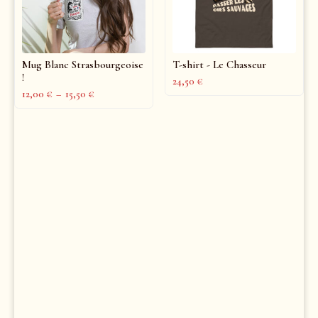
Mug Blanc Strasbourgeoise
T-shirt - Le Chasseur
!
24,50
€
12,00
€
–
15,50
€