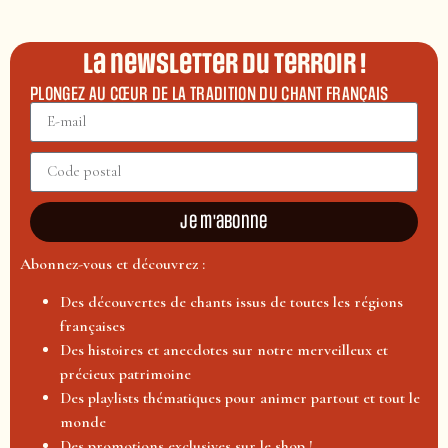
La newsletter du terroir !
PLONGEZ AU CŒUR DE LA TRADITION DU CHANT FRANÇAIS
Je m'abonne
Abonnez-vous et découvrez :
Des découvertes de chants issus de toutes les régions
françaises
Des histoires et anecdotes sur notre merveilleux et
précieux patrimoine
Des playlists thématiques pour animer partout et tout le
monde
Des promotions exclusives sur le shop !