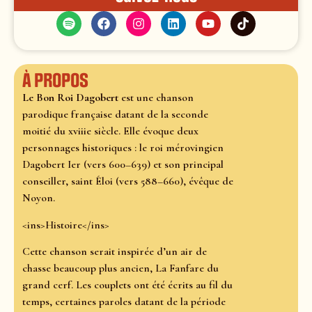
À propos
Le Bon Roi Dagobert
est une chanson
parodique française datant de la seconde
moitié du xviiie siècle. Elle évoque deux
personnages historiques : le roi mérovingien
Dagobert Ier (vers 600–639) et son principal
conseiller, saint Éloi (vers 588–660), évêque de
Noyon.
<ins>Histoire</ins>
Cette chanson serait inspirée d’un air de
chasse beaucoup plus ancien, La Fanfare du
grand cerf. Les couplets ont été écrits au fil du
temps, certaines paroles datant de la période