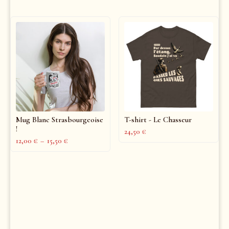
Mug Blanc Strasbourgeoise
T-shirt - Le Chasseur
!
24,50
€
12,00
€
–
15,50
€