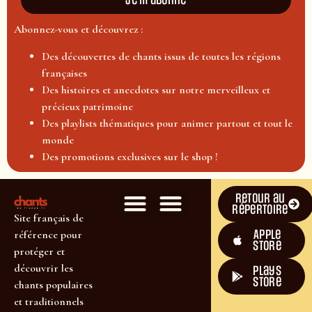
Je m'abonne
Abonnez-vous et découvrez :
Des découvertes de chants issus de toutes les régions
françaises
Des histoires et anecdotes sur notre merveilleux et
précieux patrimoine
Des playlists thématiques pour animer partout et tout le
monde
Des promotions exclusives sur le shop !
Retour au
répertoire
Site français de
Apple
référence pour
Store
protéger et
découvrir les
plays
store
chants populaires
et traditionnels