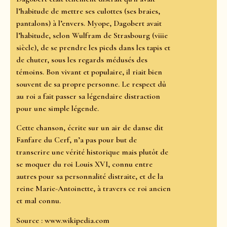
l’habitude de mettre ses culottes (ses braies,
pantalons) à l’envers. Myope, Dagobert avait
l’habitude, selon Wulfram de Strasbourg (viiie
siècle), de se prendre les pieds dans les tapis et
de chuter, sous les regards médusés des
témoins. Bon vivant et populaire, il riait bien
souvent de sa propre personne. Le respect dû
au roi a fait passer sa légendaire distraction
pour une simple légende.
Cette chanson, écrite sur un air de danse dit
Fanfare du Cerf, n’a pas pour but de
transcrire une vérité historique mais plutôt de
se moquer du roi Louis XVI, connu entre
autres pour sa personnalité distraite, et de la
reine Marie-Antoinette, à travers ce roi ancien
et mal connu.
Source : www.wikipedia.com