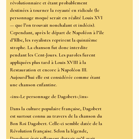
révolutionnaire et étant probablement
destinées à tourner la royauté en ridicule (le
personnage moqué serait en réalité Louis XVI
— que l’on trouvait nonchalant et indécis).
Cependant, après le départ de Napoléon à l’île
d’Elbe, les royalistes reprirent la quinzième
strophe. La chanson fut donc interdite
pendant les Cent-Jours. Les paroles furent
appliquées plus tard à Louis XVIII à la
Restauration et encore à Napoléon III.
Aujourd’hui elle est considérée comme étant
une chanson enfantine.
<ins>Le personnage de Dagobert</ins>
Dans la culture populaire française, Dagobert
est surtout connu au travers de la chanson du
Bon Roi Dagobert. Celle-ci semble datée de la
Révolution française. Selon la légende,
Dagobert était tellement distrait qu’il avait