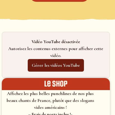
Vidéo YouTube désactivée
Autorisez les contenus externes pour afficher cette
vidéo.
Gérer les vidéos YouTube
le shop
Affichez les plus belles punchlines de nos plus
beaux chants de France, plutôt que des slogans
vides américains !
– Frais de ports inclus !-