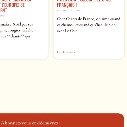
 L’EUROPE) SE
FRANÇAIS !
ENT
novembre 27, 2025
2025
Chez Chants de France, on aime quand
nnaître Noël par ses
ça chante… et quand ça s’habille bien :
pin, bougies, crèche —
avec Le Chic
 les **chants** qui
Lire la suite »
Abonnez-vous et découvrez :