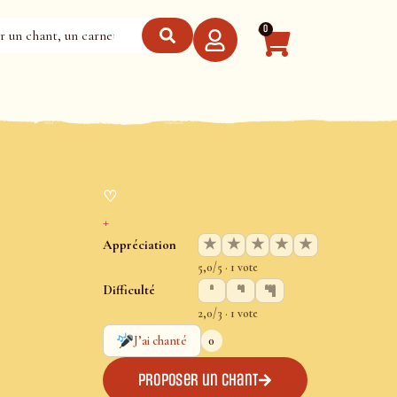
0
♡
+
★
★
★
★
★
Appréciation
5,0/5 · 1 vote
Difficulté
2,0/3 · 1 vote
0
J’ai chanté
Proposer un chant