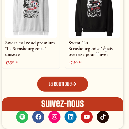
Sweat col rond premium
Sweat "La
"La Strasbourgeoise"
Strasbourgeoise" épais
unisexe
oversize pour l'hiver
47,50
€
47,50
€
La boutique
Suivez-nous