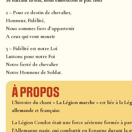
Se battant là-bas, nous emboîtons le pas. (bis)
2 – Pour ce destin de chevalier,
Honneur, Fidélité,
Nous sommes fiers d’appartenir
A ceux qui vont mourir
3 – Fidélité est notre Loi
Luttons pour notre Foi
Notre fierté de chevalier
Notre Honneur de Soldat.
À propos
L’histoire du chant «
La Légion marche
» est liée à la
Lég
allemande
et
française
.
La Légion Condor était une force aérienne formée à parti
l’Allemagne nazie, qui combattit en Espagne durant la gue