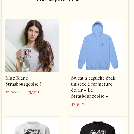
Mug Blanc
Sweat à capuche épais
Strasbourgeoise !
unisexe à fermeture
éclair « La
12,00
€
–
15,50
€
Strasbourgeoise »
47,50
€