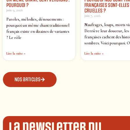
POURQUOI ?
FRANÇAISES SONT-ELLES 
CRUELLES ?
juin 9, 2026
juin 7, 2026
Paroles, mélodies, dénouements :
Naufrages, loups, morts vi
pourquoi un même chant traditionnel
Derrière leur douceur, les
français existe en dizaines de variantes
françaises cachent des histo
? Le rôle
sombres. Voici pourquoi. O
Lire la suite »
Lire la suite »
Nos articles
La newsletter du