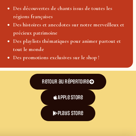
Des découvertes de chants issus de toutes les
régions françaises
Des histoires et anecdotes sur notre merveilleux et
précieux patrimoine
Des playlists thématiques pour animer partout et
tout le monde
Des promotions exclusives sur le shop !
Retour au répertoire
Apple Store
plays store