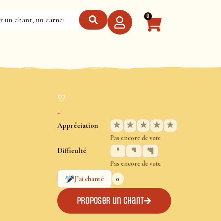
0
♡
+
★
★
★
★
★
Appréciation
Pas encore de vote
Difficulté
Pas encore de vote
0
J’ai chanté
Proposer un chant