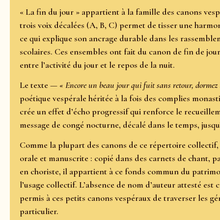
« La fin du jour » appartient à la famille des canons ve
trois voix décalées (A, B, C) permet de tisser une harmo
ce qui explique son ancrage durable dans les rassembleme
scolaires. Ces ensembles ont fait du canon de fin de jou
entre l’activité du jour et le repos de la nuit.
Le texte —
« Encore un beau jour qui fuit sans retour, dormez
poétique vespérale héritée à la fois des complies monast
crée un effet d’écho progressif qui renforce le recueill
message de congé nocturne, décalé dans le temps, jusqu’
Comme la plupart des canons de ce répertoire collectif, 
orale et manuscrite : copié dans des carnets de chant, p
en choriste, il appartient à ce fonds commun du patrimoin
l’usage collectif. L’absence de nom d’auteur attesté est 
permis à ces petits canons vespéraux de traverser les g
particulier.