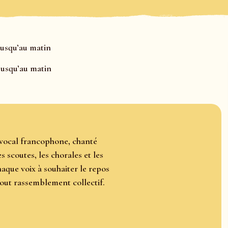
jusqu’au matin
jusqu’au matin
e vocal francophone, chanté
s scoutes, les chorales et les
aque voix à souhaiter le repos
tout rassemblement collectif.