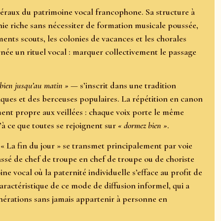
spéraux du patrimoine vocal francophone. Sa structure à
nie riche sans nécessiter de formation musicale poussée,
nts scouts, les colonies de vacances et les chorales
rnée un rituel vocal : marquer collectivement le passage
 bien jusqu’au matin »
— s’inscrit dans une tradition
iques et des berceuses populaires. La répétition en canon
ement propre aux veillées : chaque voix porte le même
à ce que toutes se rejoignent sur
« dormez bien »
.
« La fin du jour » se transmet principalement par voie
assé de chef de troupe en chef de troupe ou de choriste
e vocal où la paternité individuelle s’efface au profit de
caractéristique de ce mode de diffusion informel, qui a
énérations sans jamais appartenir à personne en