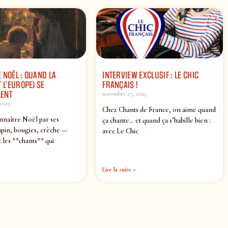
 NOËL : QUAND LA
INTERVIEW EXCLUSIF : LE CHIC
 L’EUROPE) SE
FRANÇAIS !
ENT
novembre 27, 2025
2025
Chez Chants de France, on aime quand
nnaître Noël par ses
ça chante… et quand ça s’habille bien :
pin, bougies, crèche —
avec Le Chic
 les **chants** qui
Lire la suite »