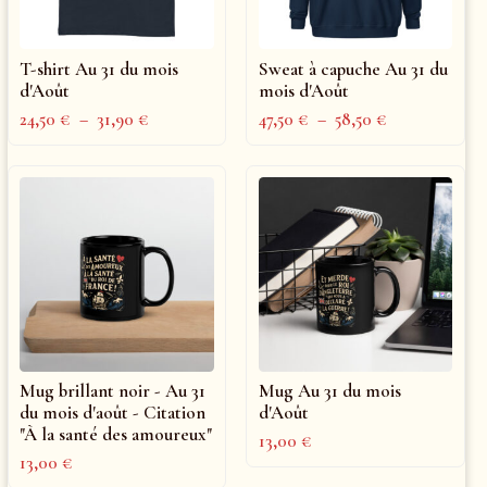
T-shirt Au 31 du mois
Sweat à capuche Au 31 du
d'Août
mois d'Août
24,50
€
–
31,90
€
47,50
€
–
58,50
€
Mug brillant noir - Au 31
Mug Au 31 du mois
du mois d'août - Citation
d'Août
"À la santé des amoureux"
13,00
€
13,00
€