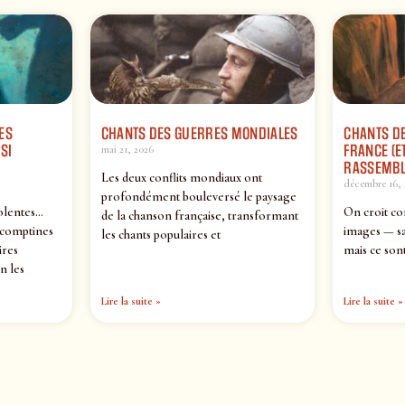
ES
CHANTS DES GUERRES MONDIALES
CHANTS DE
SI
FRANCE (ET
mai 21, 2026
RASSEMBL
Les deux conflits mondiaux ont
décembre 16, 
profondément bouleversé le paysage
olentes…
On croit co
de la chanson française, transformant
 comptines
images — sa
les chants populaires et
ires
mais ce sont
n les
Lire la suite »
Lire la suite »