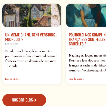
UN MÊME CHANT, CENT VERSIONS :
POURQUOI NOS COMPTIN
POURQUOI ?
FRANÇAISES SONT-ELLES 
CRUELLES ?
juin 9, 2026
juin 7, 2026
Paroles, mélodies, dénouements :
Naufrages, loups, morts vi
pourquoi un même chant traditionnel
Derrière leur douceur, les
français existe en dizaines de variantes
françaises cachent des histo
? Le rôle
sombres. Voici pourquoi. O
Lire la suite »
Lire la suite »
Nos articles