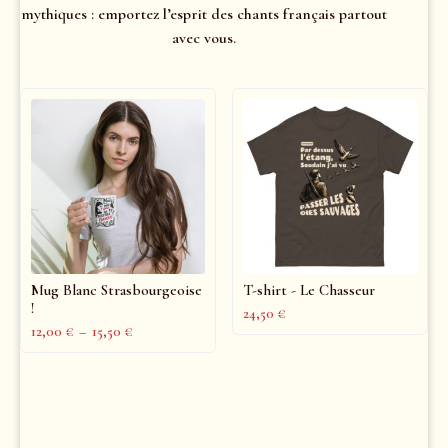
mythiques : emportez l’esprit des chants français partout
avec vous.
Mug Blanc Strasbourgeoise
T-shirt - Le Chasseur
!
24,50
€
12,00
€
–
15,50
€