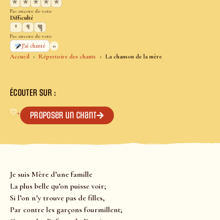
★
★
★
★
★
Pas encore de vote
Difficulté
Pas encore de vote
0
J’ai chanté
Accueil
Répertoire des chants
La chanson de la mère
ÉCOUTER SUR :
♡
+
Proposer un chant
Je suis Mère d’une famille
La plus belle qu’on puisse voir;
Si l’on n’y trouve pas de filles,
Par contre les garçons fourmillent;