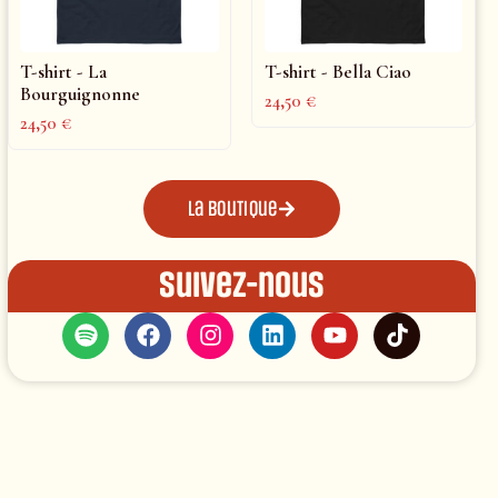
T-shirt - La
T-shirt - Bella Ciao
Bourguignonne
24,50
€
24,50
€
La boutique
Suivez-nous