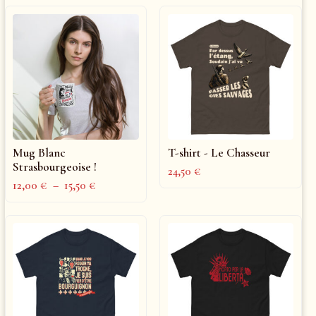
Mug Blanc
T-shirt - Le Chasseur
Strasbourgeoise !
24,50
€
12,00
€
–
15,50
€