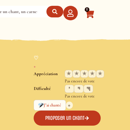
0
♡
+
★
★
★
★
★
Appréciation
Pas encore de vote
Difficulté
Pas encore de vote
0
J’ai chanté
Proposer un chant