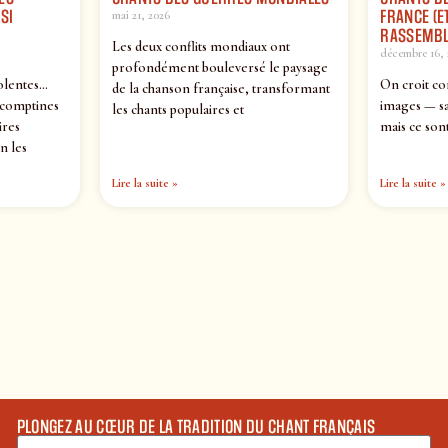
SI
FRANCE (ET
mai 21, 2026
RASSEMBL
Les deux conflits mondiaux ont
décembre 16, 
profondément bouleversé le paysage
olentes…
On croit co
de la chanson française, transformant
 comptines
images — sa
les chants populaires et
ires
mais ce sont
n les
Lire la suite »
Lire la suite »
PLONGEZ AU CŒUR DE LA TRADITION DU CHANT FRANÇAIS