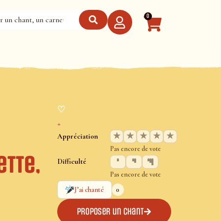
0
♡
+
★
★
★
★
★
Appréciation
Pas encore de vote
ette,
Difficulté
Pas encore de vote
0
J’ai chanté
Proposer un chant