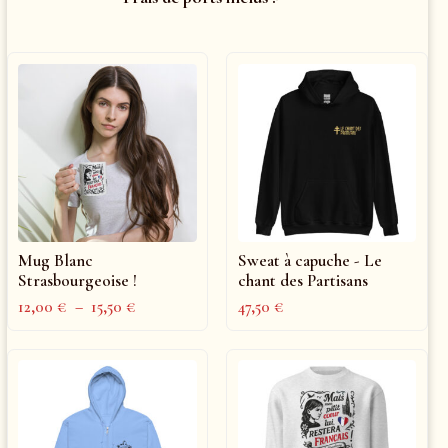
Mug Blanc
Sweat à capuche - Le
Strasbourgeoise !
chant des Partisans
12,00
€
–
15,50
€
47,50
€