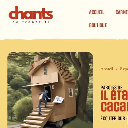
Panneau de gestion des cookies
ACCUEIL
CARNE
BOUTIQUE
Accueil
Répe
PAROLES DE
Il ét
caca
ÉCOUTER SUR :