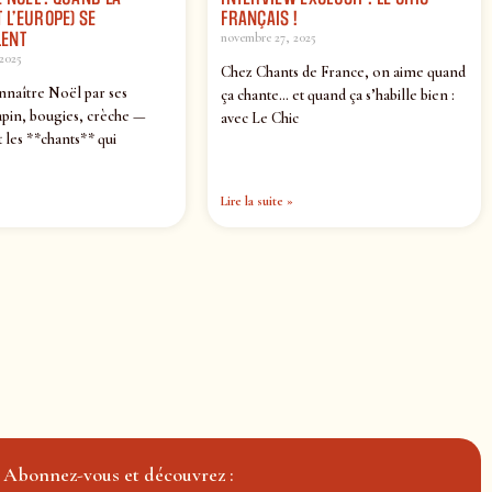
 L’EUROPE) SE
FRANÇAIS !
ENT
novembre 27, 2025
2025
Chez Chants de France, on aime quand
nnaître Noël par ses
ça chante… et quand ça s’habille bien :
pin, bougies, crèche —
avec Le Chic
 les **chants** qui
Lire la suite »
Abonnez-vous et découvrez :