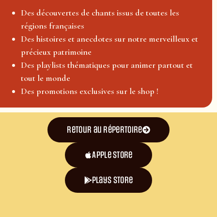
Des découvertes de chants issus de toutes les
régions françaises
Des histoires et anecdotes sur notre merveilleux et
précieux patrimoine
Des playlists thématiques pour animer partout et
tout le monde
Des promotions exclusives sur le shop !
Retour au répertoire
Apple Store
plays store