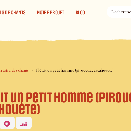
TS DE CHANTS
NOTRE PROJET
BLOG
rtoire des chants
Il était un petit homme (pirouette, cacahouète)
ait un petit homme (pirou
houète)