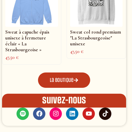
Sweat à capuche épais
Sweat col rond premium
unisexe à fermeture
"La Strasbourgeoise"
éclair « La
unisexe
Strasbourgeoise »
47,50
€
47,50
€
La boutique
Suivez-nous