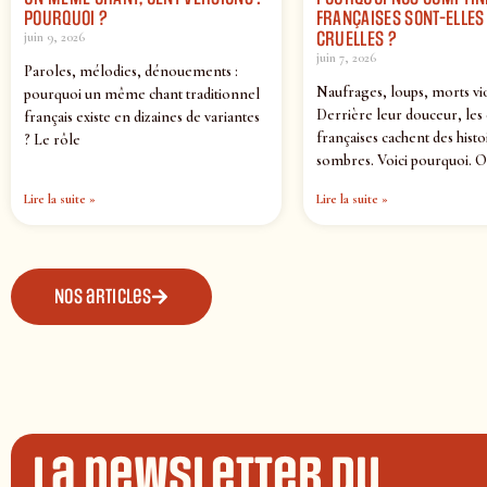
POURQUOI ?
FRANÇAISES SONT-ELLES 
CRUELLES ?
juin 9, 2026
juin 7, 2026
Paroles, mélodies, dénouements :
Naufrages, loups, morts vi
pourquoi un même chant traditionnel
Derrière leur douceur, les
français existe en dizaines de variantes
françaises cachent des histo
? Le rôle
sombres. Voici pourquoi. O
Lire la suite »
Lire la suite »
Nos articles
La newsletter du