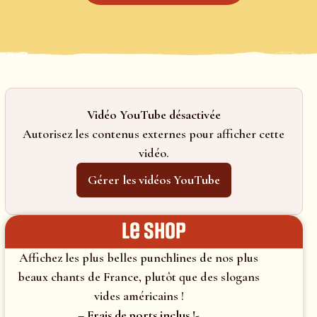
Vidéo YouTube désactivée
Autorisez les contenus externes pour afficher cette
vidéo.
Gérer les vidéos YouTube
le shop
Affichez les plus belles punchlines de nos plus
beaux chants de France, plutôt que des slogans
vides américains !
– Frais de ports inclus !-