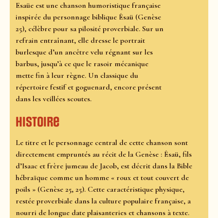
Esaüe est une chanson humoristique française
inspirée du personnage biblique Ésaü (Genèse
25), célèbre pour sa pilosité proverbiale. Sur un
refrain entraînant, elle dresse le portrait
burlesque d’un ancêtre velu régnant sur les
barbus, jusqu’à ce que le rasoir mécanique
mette fin à leur règne. Un classique du
répertoire festif et goguenard, encore présent
dans les veillées scoutes.
Histoire
Le titre et le personnage central de cette chanson sont
directement empruntés au récit de la Genèse : Ésaü, fils
d’Isaac et frère jumeau de Jacob, est décrit dans la Bible
hébraïque comme un homme « roux et tout couvert de
poils » (Genèse 25, 25). Cette caractéristique physique,
restée proverbiale dans la culture populaire française, a
nourri de longue date plaisanteries et chansons à texte.