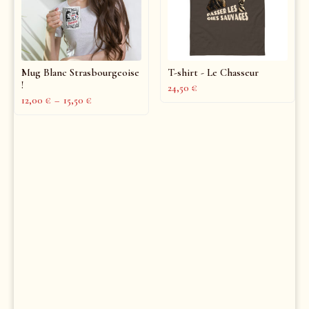
Mug Blanc Strasbourgeoise
T-shirt - Le Chasseur
!
24,50
€
12,00
€
–
15,50
€