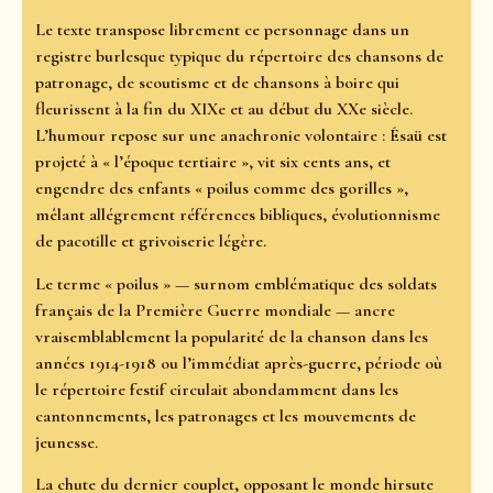
Le texte transpose librement ce personnage dans un
registre burlesque typique du répertoire des chansons de
patronage, de scoutisme et de chansons à boire qui
fleurissent à la fin du XIXe et au début du XXe siècle.
L’humour repose sur une anachronie volontaire : Ésaü est
projeté à « l’époque tertiaire », vit six cents ans, et
engendre des enfants « poilus comme des gorilles »,
mêlant allégrement références bibliques, évolutionnisme
de pacotille et grivoiserie légère.
Le terme « poilus » — surnom emblématique des soldats
français de la Première Guerre mondiale — ancre
vraisemblablement la popularité de la chanson dans les
années 1914-1918 ou l’immédiat après-guerre, période où
le répertoire festif circulait abondamment dans les
cantonnements, les patronages et les mouvements de
jeunesse.
La chute du dernier couplet, opposant le monde hirsute