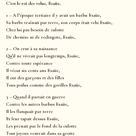
C’est le roi des velus, Esaüe,
1 – A l’époque tertiaire il y avait un barbu Esaüe,
Sa barbe traînait par terre, son corps était velu Esaüe,
Chez lui pas besoin de culotte
De chemise ni de redingote, Esaüe,
2 – On crut à sa naissance
Qu’il ne vivrait pas longtemps, Esaüe,
Contre toute espérance
Il vécut six cents ans Esaüe,
Il eut des garçons et des filles
Tous poilus comme des gorilles Esaüe,
3 – Quand il partait en guerre
Contre les autres barbus Esaüe,
Il les flanquait par terre
Et leur tapait dessus Esaüe,
Les prenait par le fond de la culotte
Tout joyeux rentrait dans sa grotte