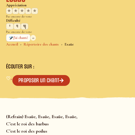
Appréciation
★
★
★
★
★
Pas encore de vote
Difficulté
Pas encore de vote
0
J’ai chanté
Accueil
Répertoire des chants
Esaüe
ÉCOUTER SUR :
♡
+
Proposer un chant
(Refrain) Esaüe, Esaüe, Esaüe, Esaüe,
C’est le roi des barbus
C’est le roi des poilus