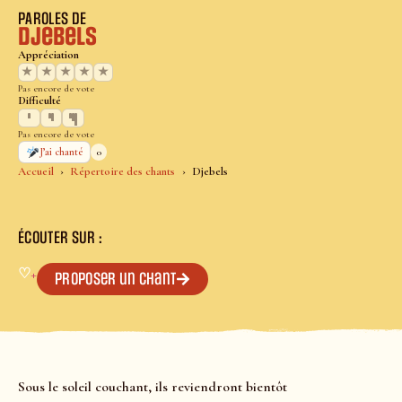
PAROLES DE
Djebels
Appréciation
★
★
★
★
★
Pas encore de vote
Difficulté
Pas encore de vote
0
J’ai chanté
Accueil
Répertoire des chants
Djebels
ÉCOUTER SUR :
♡
+
Proposer un chant
Sous le soleil couchant, ils reviendront bientôt