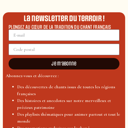
La newsletter du terroir !
PLONGEZ AU CŒUR DE LA TRADITION DU CHANT FRANÇAIS
Je m'abonne
Abonnez-vous et découvrez :
Des découvertes de chants issus de toutes les régions
françaises
Des histoires et anecdotes sur notre merveilleux et
précieux patrimoine
Des playlists thématiques pour animer partout et tout le
monde
Des promotions exclusives sur le shop !