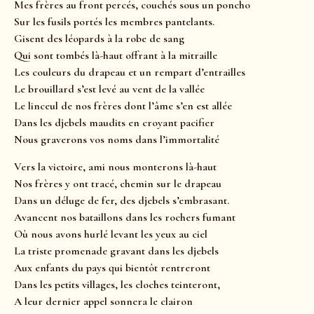
Mes frères au front percés, couchés sous un poncho
Sur les fusils portés les membres pantelants.
Gisent des léopards à la robe de sang
Qui sont tombés là-haut offrant à la mitraille
Les couleurs du drapeau et un rempart d’entrailles
Le brouillard s’est levé au vent de la vallée
Le linceul de nos frères dont l’âme s’en est allée
Dans les djebels maudits en croyant pacifier
Nous graverons vos noms dans l’immortalité
Vers la victoire, ami nous monterons là-haut
Nos frères y ont tracé, chemin sur le drapeau
Dans un déluge de fer, des djebels s’embrasant.
Avancent nos bataillons dans les rochers fumant
Où nous avons hurlé levant les yeux au ciel
La triste promenade gravant dans les djebels
Aux enfants du pays qui bientôt rentreront
Dans les petits villages, les cloches teinteront,
A leur dernier appel sonnera le clairon