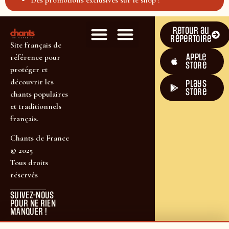
Retour au
répertoire
Site français de
Apple
référence pour
Store
protéger et
découvrir les
plays
store
chants populaires
et traditionnels
français.
Chants de France
© 2025
Tous droits
réservés
SUIVEZ-NOUS
POUR NE RIEN
MANQUER !